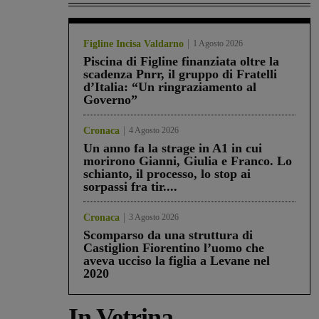
Figline Incisa Valdarno
1 Agosto 2026
Piscina di Figline finanziata oltre la
scadenza Pnrr, il gruppo di Fratelli
d’Italia: “Un ringraziamento al
Governo”
Cronaca
4 Agosto 2026
Un anno fa la strage in A1 in cui
morirono Gianni, Giulia e Franco. Lo
schianto, il processo, lo stop ai
sorpassi fra tir....
Cronaca
3 Agosto 2026
Scomparso da una struttura di
Castiglion Fiorentino l’uomo che
aveva ucciso la figlia a Levane nel
2020
In Vetrina