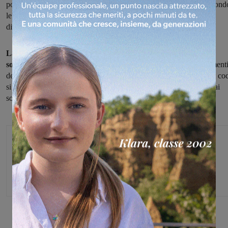
poco lontano dalla rotatoria che immette sul ponte dell’Arno. Second
le prime informazioni, si sarebbe trattato di un investimento, la
dinamica però è da ricostruire, sul posto la Polizia municipale.
La persona rimasta ferita è un ragazzo di 16 anni, che è stato
soccorso dalla Misericordia di Figline
e portato per gli accertament
del caso all’ospedale di Ponte a Niccheri in codice verde. Lunghe co
si sono formate nello snodo di Matassino per il tempo necessario ai
soccorsi e ai rilievi.
Glenda Venturini
Capo redattore