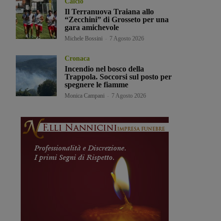
Calcio
Il Terranuova Traiana allo
“Zecchini” di Grosseto per una
gara amichevole
Michele Bossini
-
7 Agosto 2026
Cronaca
Incendio nel bosco della
Trappola. Soccorsi sul posto per
spegnere le fiamme
Monica Campani
-
7 Agosto 2026