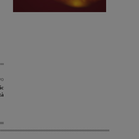
vo
ic
tà