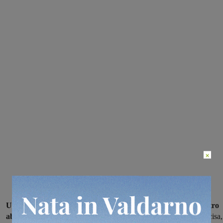
×
Un incidente stradale si è verificato intorno alle 18.30 nel centro
abitato di Matassino lungo via Toti
, nel comune di Figline e Incisa,