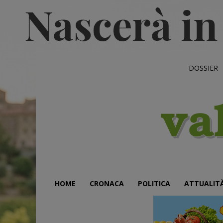
DOSSIER
HOME
CRONACA
POLITICA
ATTUALIT