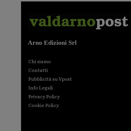
Arno Edizioni Srl
Chi siamo
Contatti
Pubblicità su Vpost
Info Legali
Privacy Policy
Cookie Policy
Html code here! Replace this with any non empty raw
html code and that's it.