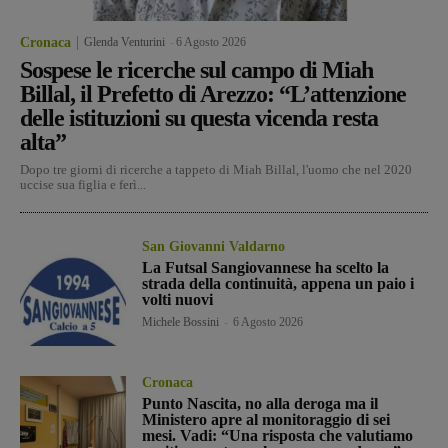
Cronaca
Glenda Venturini
-
6 Agosto 2026
Sospese le ricerche sul campo di Miah
Billal, il Prefetto di Arezzo: “L’attenzione
delle istituzioni su questa vicenda resta
alta”
Dopo tre giorni di ricerche a tappeto di Miah Billal, l'uomo che nel 2020
uccise sua figlia e ferì...
San Giovanni Valdarno
La Futsal Sangiovannese ha scelto la
strada della continuità, appena un paio i
volti nuovi
Michele Bossini
-
6 Agosto 2026
Cronaca
Punto Nascita, no alla deroga ma il
Ministero apre al monitoraggio di sei
mesi. Vadi: “Una risposta che valutiamo