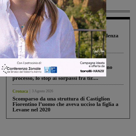
Più lette
Figline Incisa Valdarno
1 Agosto 2026
Piscina di Figline finanziata oltre la scadenza
Pnrr, il gruppo di Fratelli d’Italia: “Un
ringraziamento al Governo”
Cronaca
4 Agosto 2026
Un anno fa la strage in A1 in cui morirono
Gianni, Giulia e Franco. Lo schianto, il
processo, lo stop ai sorpassi fra tir....
Cronaca
3 Agosto 2026
Scomparso da una struttura di Castiglion
Fiorentino l’uomo che aveva ucciso la figlia a
Levane nel 2020