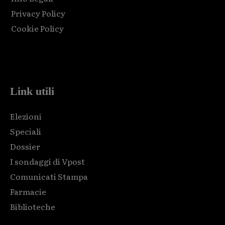
Privacy Policy
Cookie Policy
Html code here! Replace this with any non empty raw html
code and that's it.
Link utili
Elezioni
Speciali
Dossier
I sondaggi di Vpost
Comunicati Stampa
Farmacie
Biblioteche