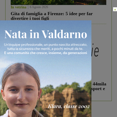
In vetrina
6 Agosto 2026
×
Gita di famiglia a Firenze: 5 idee per far
divertire i tuoi figli
In vetrina
3 Agosto 2026
Estra Notizie agosto: Smart Cities, oltre 44mila
studenti coinvolti, torna il bando per lo sport e
debutta il podcast Estrair