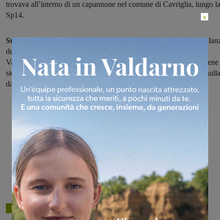
trovava all’interno di un capannone nel comune di Cavriglia, lungo l
Sp14.
×
Sul posto, per i soccorsi, erano intervenuti i sanitari
dell’ambulan
della Misericordia di San Giovanni Valdarno, l’automedica del
Valdarno, i Vigili d fuoco di Montevarchi, l’unità Prevenzione Igiene
sicurezza nei luoghi di lavoro della Asl. Purtroppo non c’era più null
da fare.
Glenda Venturini
Capo redattore
TAGS
cronaca