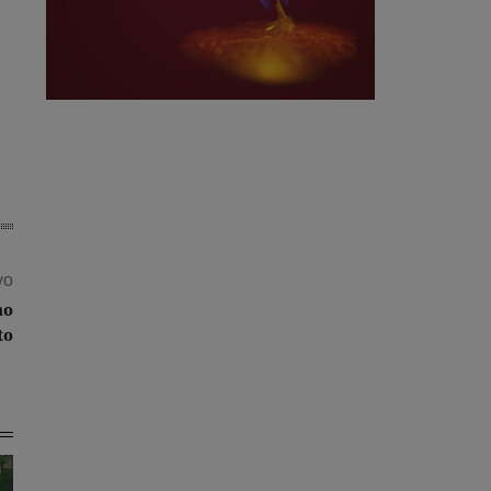
vo
mo
to