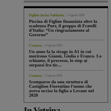
Figline Incisa Valdarno
1 Agosto 2026
Piscina di Figline finanziata oltre la
scadenza Pnrr, il gruppo di Fratelli
d’Italia: “Un ringraziamento al
Governo”
Cronaca
4 Agosto 2026
Un anno fa la strage in A1 in cui
morirono Gianni, Giulia e Franco. Lo
schianto, il processo, lo stop ai
sorpassi fra tir....
Cronaca
3 Agosto 2026
Scomparso da una struttura di
Castiglion Fiorentino l’uomo che
aveva ucciso la figlia a Levane nel
2020
In Vetrina