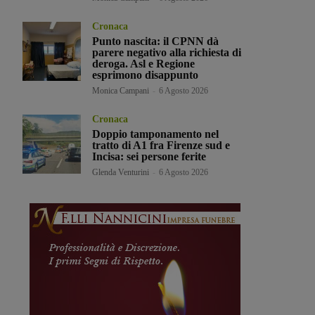
Cronaca
Punto nascita: il CPNN dà
parere negativo alla richiesta di
deroga. Asl e Regione
esprimono disappunto
Monica Campani
-
6 Agosto 2026
Cronaca
Doppio tamponamento nel
tratto di A1 fra Firenze sud e
Incisa: sei persone ferite
Glenda Venturini
-
6 Agosto 2026