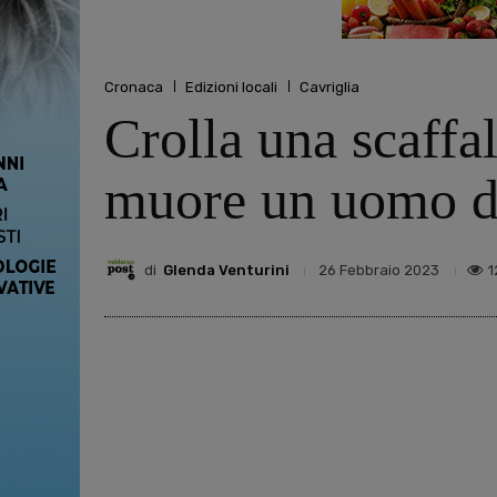
Cronaca
Edizioni locali
Cavriglia
Crolla una scaffa
muore un uomo d
di
Glenda Venturini
1
26 Febbraio 2023