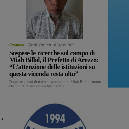
Cronaca
Glenda Venturini
-
6 Agosto 2026
Sospese le ricerche sul campo di
Miah Billal, il Prefetto di Arezzo:
“L’attenzione delle istituzioni su
questa vicenda resta alta”
Dopo tre giorni di ricerche a tappeto di Miah Billal, l'uomo
che nel 2020 uccise sua figlia e ferì...
da