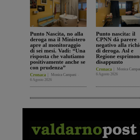
Punto Nascita, no alla
Punto nascita: il
deroga ma il Ministero
CPNN dà parere
apre al monitoraggio
negativo alla richi
di sei mesi. Vadi: “Una
di deroga. Asl e
risposta che valutiamo
Regione esprimon
positivamente anche se
disappunto
con prudenza”
Cronaca
Monica Campa
6 Agosto 2026
Cronaca
Monica Campani
-
6 Agosto 2026