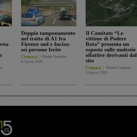
Doppio tamponamento
Il Comitato “Le
nel tratto di A1 fra
vittime di Podere
esta
Firenze sud e Incisa:
Rota” presenta un
sei persone ferite
esposto sulle molestie
o
olfattive derivanti dal
Cronaca
Glenda Venturini
-
sito
6 Agosto 2026
ni
-
Cronaca
Monica Campani
-
6 Agosto 2026