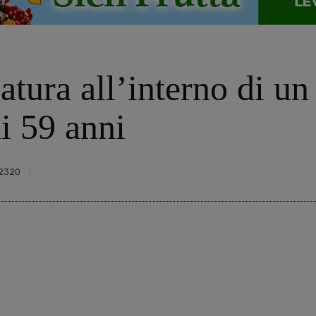
latura all’interno di u
i 59 anni
2320