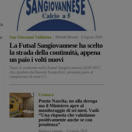
a
za
 e
San Giovanni Valdarno
Michele Bossini
-
6 Agosto 2026
a
La Futsal Sangiovannese ha scelto
la strada della continuità, appena
un paio i volti nuovi
Tante le conferme nella Futsal Sangiovannese 2026-2027,
che, guidata da Daniele Scarpellini, prenderà parte al
campionato di serie C1...
Cronaca
Punto Nascita, no alla deroga
ma il Ministero apre al
monitoraggio di sei mesi. Vadi:
“Una risposta che valutiamo
positivamente anche se con
prudenza”
Monica Campani
-
6 Agosto 2026