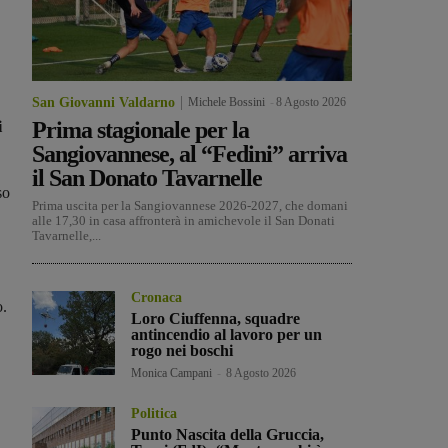
San Giovanni Valdarno
Michele Bossini
-
8 Agosto 2026
Prima stagionale per la
i
Sangiovannese, al “Fedini” arriva
il San Donato Tavarnelle
so
Prima uscita per la Sangiovannese 2026-2027, che domani
alle 17,30 in casa affronterà in amichevole il San Donati
Tavarnelle,...
Cronaca
o.
Loro Ciuffenna, squadre
antincendio al lavoro per un
rogo nei boschi
Monica Campani
-
8 Agosto 2026
Politica
Punto Nascita della Gruccia,