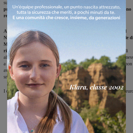
sulla sicurezza nei luoghi di lavoro.
I carabinieri del comando
provinciale di Arezzo e della compagnia di San Giovanni si sono
recati in alcuni cantieri.
A Cavriglia, i militari della locale stazione, insieme a quelli del
Nucleo Ispettorato del Lavoro di Arezzo e dell’Arma Forestale d
Montevarchi, hanno controllato un cantiere per la
ristrutturazione di alcune palazzine residenziali.
I due titolari di
altrettante società sono stati denunciati in stato di libertà per aver mes
a disposizione dei lavoratori attrezzature non regolamentari e per non
aver elaborato i disegni esecutivi del piano di montaggio, uso e
smontaggio del ponteggio metallico fisso allestito.
I carabinieri hanno anche sanzionato i due per complessivi 2.725 eur