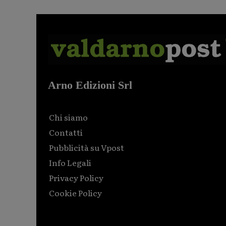
Arno Edizioni Srl
Chi siamo
Contatti
Pubblicità su Vpost
Info Legali
Privacy Policy
Cookie Policy
Html code here! Replace this with any non empty raw
html code and that's it.