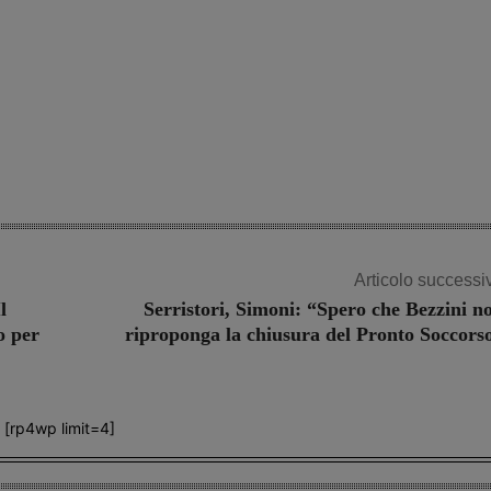
Articolo successi
l
Serristori, Simoni: “Spero che Bezzini n
o per
riproponga la chiusura del Pronto Soccors
[rp4wp limit=4]