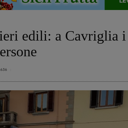
eri edili: a Cavriglia i
ersone
3636