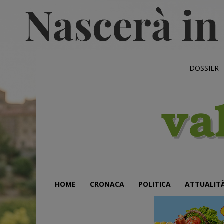
DOSSIER
HOME
CRONACA
POLITICA
ATTUALIT