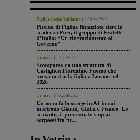
Figline Incisa Valdarno
1 Agosto 2026
Piscina di Figline finanziata oltre la
scadenza Pnrr, il gruppo di Fratelli
d’Italia: “Un ringraziamento al
Governo”
Cronaca
3 Agosto 2026
Scomparso da una struttura di
Castiglion Fiorentino l’uomo che
aveva ucciso la figlia a Levane nel
2020
Cronaca
4 Agosto 2026
Un anno fa la strage in A1 in cui
morirono Gianni, Giulia e Franco. Lo
schianto, il processo, lo stop ai
sorpassi fra tir....
In Vetrina