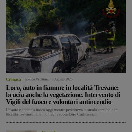
Cronaca
Glenda Venturini
-
7 Agosto 2026
Loro, auto in fiamme in località Trevane:
brucia anche la vegetazione. Intervento di
Vigili del fuoco e volontari antincendio
Un'auto è andata a fuoco oggi mentre percorreva la strada comunale in
località Trevane, nelle montagne sopra Loro Ciuffenna....