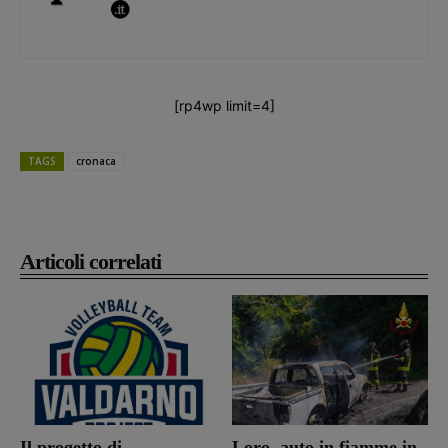
[rp4wp limit=4]
TAGS
cronaca
Articoli correlati
Il progetto di
Loro, auto in fiamme in