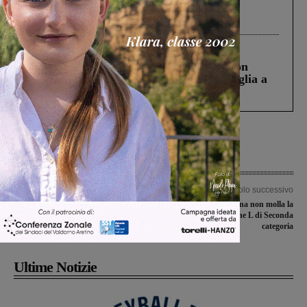
Gianni, Giulia e Franco. Lo schianto, il
processo, lo stop ai sorpassi fra tir....
Cronaca
3 Agosto 2026
Scomparso da una struttura di Castiglion
Fiorentino l’uomo che aveva ucciso la figlia a
Levane nel 2020
Articolo precedente
Articolo successivo
Chiusura casello A1 di Firenze Sud:
L’Atletico Levane Leona non molla la
deviata la linea autobus che collega
vetta nel girone L di Seconda
Firenze a Montevarchi
categoria
Ultime Notizie