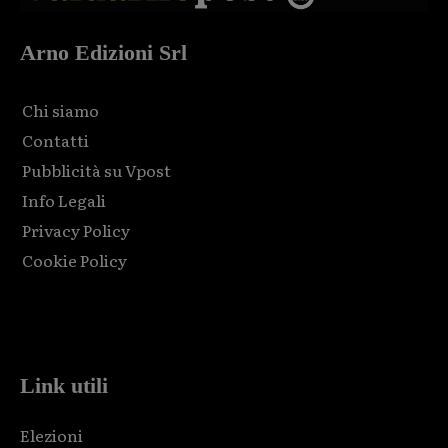
Arno Edizioni Srl
Chi siamo
Contatti
Pubblicità su Vpost
Info Legali
Privacy Policy
Cookie Policy
Html code here! Replace this with any non empty raw html
code and that's it.
Link utili
Elezioni