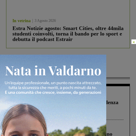
In vetrina
3 Agosto 2026
Estra Notizie agosto: Smart Cities, oltre 44mila
studenti coinvolti, torna il bando per lo sport e
debutta il podcast Estrair
×
Più lette
Figline Incisa Valdarno
1 Agosto 2026
Piscina di Figline finanziata oltre la scadenza
Pnrr, il gruppo di Fratelli d’Italia: “Un
ringraziamento al Governo”
Cronaca
4 Agosto 2026
Un anno fa la strage in A1 in cui morirono