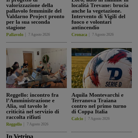
valorizzazione della
località Trevane: brucia
pallavolo femminile del
anche la vegetazione.
Valdarno Project pronto
Intervento di Vigili del
per la sua seconda
fuoco e volontari
stagione
antincendio
Pallavolo
7 Agosto 2026
Cronaca
7 Agosto 2026
Reggello: incontro fra
Aquila Montevarchi e
l’Amministrazione e
Terranova Traiana
Alia, sul tavolo le
contro nel primo turno
criticità nel servizio di
di Coppa Italia
raccolta rifiuti
Calcio
7 Agosto 2026
Reggello
7 Agosto 2026
In Vetrina