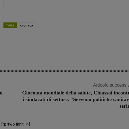
TAGS
cronaca
Share
Articolo successi
hi
Giornata mondiale della salute, Chiassai incont
i sindacati di settore. “Servono politiche sanitar
seri
[rp4wp limit=4]