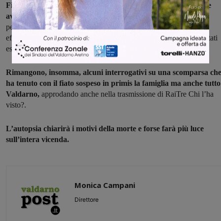
Figline non trovano documenti o la carta di credito che invece
avrebbe avuto con sé
. Le condizioni del corpo non ne hanno
permesso il riconoscimento per questo i familiari hanno dovuto
effettuare il triste rito del riconoscimento degli abiti che sono risultati
essere quelli che indossava al momento della scomparsa.
Rimangono, insomma, alcuni interrogativi su una scomparsa ch
ha tenuto con il fiato sospeso in primis la famiglia ma anche tutto 
Valdarno,
approdando anche nella trasmissione di RaiTre Chi l’ha
visto?.
L’autopsia chiarirà i motivi della morte e forse farà più luce
sull’intera vicenda.
Monica Campani
Direttore