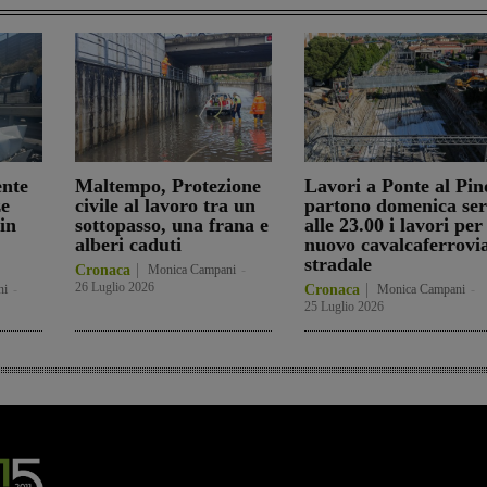
ente
Maltempo, Protezione
Lavori a Ponte al Pin
ze
civile al lavoro tra un
partono domenica se
in
sottopasso, una frana e
alle 23.00 i lavori per 
alberi caduti
nuovo cavalcaferrovi
stradale
Cronaca
Monica Campani
-
26 Luglio 2026
ni
-
Cronaca
Monica Campani
-
25 Luglio 2026