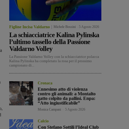
Figline Incisa Valdarno
Michele Bossini
-
5 Agosto 2026
La schiacciatrice Kalina Pylinska
l’ultimo tassello della Passione
Valdarno Volley
fa
La Passione Valdarno Volley con la schiacciatrice polacca
Kalina Pylinska ha completato la rosa per il prossimo
campionato di...
a
Cronaca
Ennesimo atto di violenza
contro gli animali: a Montalto
gatto colpito da pallini. Enpa:
“Atto ingiustificabile”
o,
Monica Campani
-
5 Agosto 2026
d
Calcio
Con Stefano Sottili l’Ideal Club