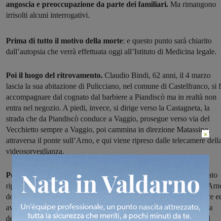
angoscia e preoccupazione da parte dei familiari.
Ma rimangono
irrisolti alcuni interrogativi.
Prima di tutto il motivo della morte
: e questo punto sarà chiarito
dall’autopsia che verrà effettuata oggi all’Istituto di Medicina legale.
Poi il luogo del ritrovamento.
Claudio Bindi, 62 anni, il 4 marzo
lascia la sua abitazione di Pulicciano, nel comune di Castelfranco, si 
accompagnare dal cognato dal barbiere a Piandiscò ma in realtà non
entra nel negozio. A piedi, invece, si dirige verso la Castagneta, la
strada che da Piandiscò conduce a Vaggio, prosegue verso via del
Vecchietto sempre a Vaggio, poi cammina in direzione Matassino,
×
attraversa il ponte sull’Arno, e qui viene ripreso dalle telecamere dell
videosorveglianza.
Per raggiungere Figline ha tre opzioni:
la SR69, ma sarebbe stato
ripreso da altre telecamere e non risulta, la variantina, e gli argini Arn
dove però, il sabato soprattutto, ci sono tante persone a passeggiare e
avrebbero potuto vederlo. Di sicuro passa dalla rotatoria all’altezza
della Coop e continua a camminare verso la strada che conduce al