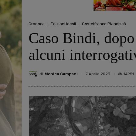
Cronaca
Edizioni locali
Castelfranco Piandiscò
Caso Bindi, dopo
alcuni interrogati
di
Monica Campani
14951
7 Aprile 2023