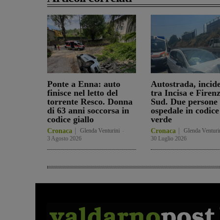
Ponte a Enna: auto
Autostrada, incid
finisce nel letto del
tra Incisa e Firen
torrente Resco. Donna
Sud. Due persone 
di 63 anni soccorsa in
ospedale in codice
codice giallo
verde
Cronaca
Glenda Venturini
-
Cronaca
Glenda Venturi
3 Agosto 2026
30 Luglio 2026