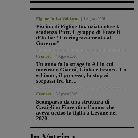
Figline Incisa Valdarno
1 Agosto 2026
Piscina di Figline finanziata oltre la
scadenza Pnrr, il gruppo di Fratelli
d’Italia: “Un ringraziamento al
Governo”
Cronaca
4 Agosto 2026
Un anno fa la strage in A1 in cui
morirono Gianni, Giulia e Franco. Lo
schianto, il processo, lo stop ai
sorpassi fra tir....
Cronaca
3 Agosto 2026
Scomparso da una struttura di
Castiglion Fiorentino l’uomo che
aveva ucciso la figlia a Levane nel
2020
In Vetrina