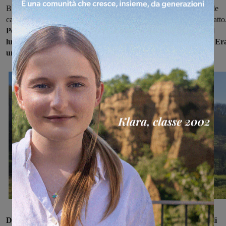
Brollo e a Poggio alla Croce. Si ferma molto prima all’altezza delle
casse di espansione, si dirige verso il bosco e si sistema in un anfratto
Perchè? Perchè avrebbe raggiunto si sarebbe fermato in quel
luogo che si trova dalla parte opposta dalla quale proveniva? Er
una zona che conosceva?
Dove è stato ritrovato il corpo i carabinieri della compagnia di