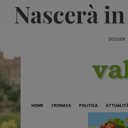
DOSSIER
HOME
CRONACA
POLITICA
ATTUALIT