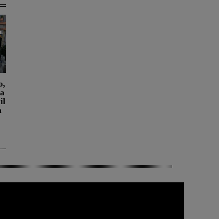
o,
ra
il
a