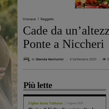
Cronaca
Reggello
Cade da un’altezz
Ponte a Niccheri
di
Glenda Venturini
3
5 Settembre 2021
Più lette
Figline Incisa Valdarno
1 Agosto 2026