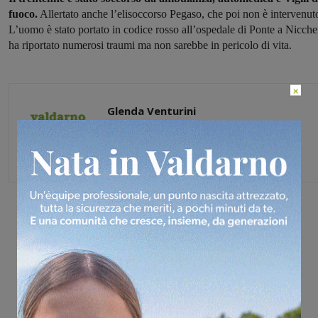
fuoco.
Allertato anche l’elisoccorso Pegaso, che poi non è intervenut
L’uomo è stato portato in codice rosso all’ospedale di Ponte a Niccher
ha riportato numerosi traumi ma non sarebbe in pericolo di vita.
×
Glenda Venturini
Capo redattore
Share