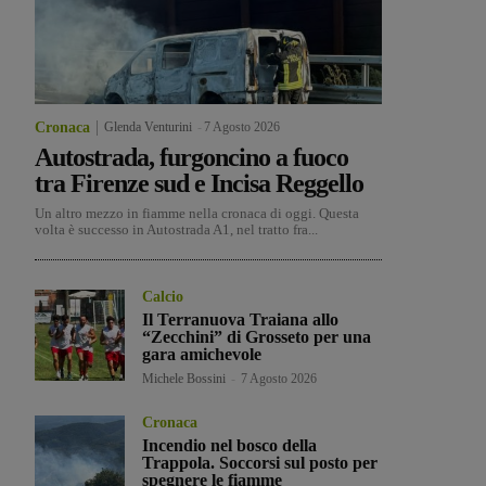
Cronaca
Glenda Venturini
-
7 Agosto 2026
Autostrada, furgoncino a fuoco
tra Firenze sud e Incisa Reggello
Un altro mezzo in fiamme nella cronaca di oggi. Questa
volta è successo in Autostrada A1, nel tratto fra...
Calcio
Il Terranuova Traiana allo
“Zecchini” di Grosseto per una
gara amichevole
Michele Bossini
-
7 Agosto 2026
Cronaca
Incendio nel bosco della
Trappola. Soccorsi sul posto per
spegnere le fiamme