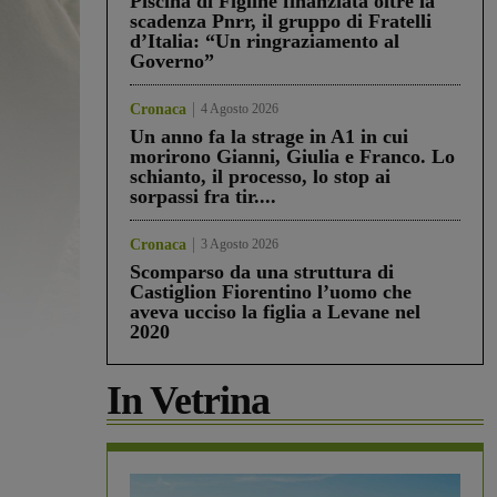
Piscina di Figline finanziata oltre la
scadenza Pnrr, il gruppo di Fratelli
d’Italia: “Un ringraziamento al
Governo”
Cronaca
4 Agosto 2026
Un anno fa la strage in A1 in cui
morirono Gianni, Giulia e Franco. Lo
schianto, il processo, lo stop ai
sorpassi fra tir....
Cronaca
3 Agosto 2026
Scomparso da una struttura di
Castiglion Fiorentino l’uomo che
aveva ucciso la figlia a Levane nel
2020
In Vetrina