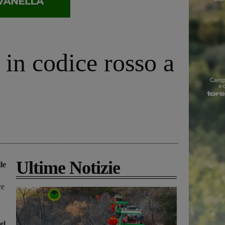
 in codice rosso a
Ultime Notizie
le
a
re
el