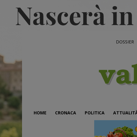
DOSSIER
HOME
CRONACA
POLITICA
ATTUALIT