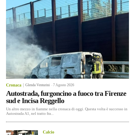
Cronaca
Glenda Venturini
-
7 Agosto 2026
Autostrada, furgoncino a fuoco tra Firenze
sud e Incisa Reggello
Un altro mezzo in fiamme nella cronaca di oggi. Questa volta è successo in
Autostrada A1, nel tratto fra...
Calcio