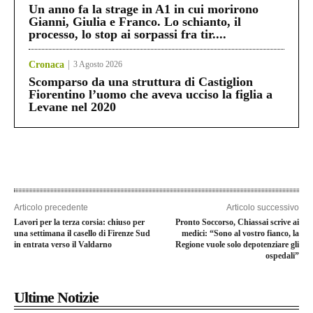
Un anno fa la strage in A1 in cui morirono
Gianni, Giulia e Franco. Lo schianto, il
processo, lo stop ai sorpassi fra tir....
Cronaca
3 Agosto 2026
Scomparso da una struttura di Castiglion
Fiorentino l’uomo che aveva ucciso la figlia a
Levane nel 2020
Articolo precedente
Articolo successivo
Lavori per la terza corsia: chiuso per
Pronto Soccorso, Chiassai scrive ai
una settimana il casello di Firenze Sud
medici: “Sono al vostro fianco, la
in entrata verso il Valdarno
Regione vuole solo depotenziare gli
ospedali”
Ultime Notizie