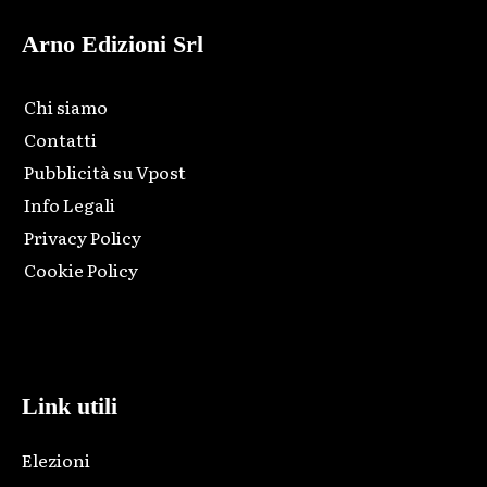
Arno Edizioni Srl
Chi siamo
Contatti
Pubblicità su Vpost
Info Legali
Privacy Policy
Cookie Policy
Html code here! Replace this with any non empty raw html
code and that's it.
Link utili
Elezioni