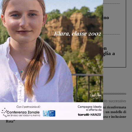
Cronaca
4 Agosto 2026
Un anno fa la strage in A1 in cui morirono
Gianni, Giulia e Franco. Lo schianto, il
processo, lo stop ai sorpassi fra tir....
Cronaca
3 Agosto 2026
Scomparso da una struttura di Castiglion
Fiorentino l’uomo che aveva ucciso la figlia a
Levane nel 2020
Articolo precedente
Articolo successivo
Questione Keu, il Movimento
Terranuova Bracciolini riconfermata
Consumatori denuncia: “Esclusa
“Città che Legge”: un modello di
dalla bonifica la strada di Podere
cultura e inclusione
Rota”