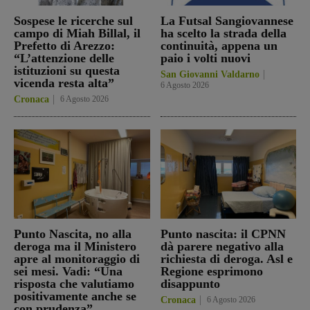
Sospese le ricerche sul
La Futsal Sangiovannese
campo di Miah Billal, il
ha scelto la strada della
Prefetto di Arezzo:
continuità, appena un
“L’attenzione delle
paio i volti nuovi
istituzioni su questa
San Giovanni Valdarno
vicenda resta alta”
6 Agosto 2026
Cronaca
6 Agosto 2026
Punto Nascita, no alla
Punto nascita: il CPNN
deroga ma il Ministero
dà parere negativo alla
apre al monitoraggio di
richiesta di deroga. Asl e
sei mesi. Vadi: “Una
Regione esprimono
risposta che valutiamo
disappunto
positivamente anche se
Cronaca
6 Agosto 2026
con prudenza”