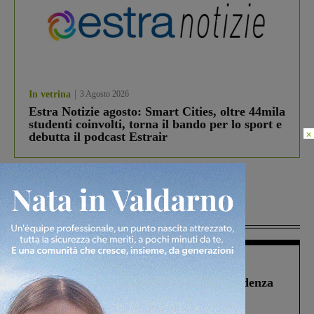
In vetrina
3 Agosto 2026
Estra Notizie agosto: Smart Cities, oltre 44mila
studenti coinvolti, torna il bando per lo sport e
×
debutta il podcast Estrair
Più lette
Figline Incisa Valdarno
1 Agosto 2026
Piscina di Figline finanziata oltre la scadenza
Pnrr, il gruppo di Fratelli d’Italia: “Un
ringraziamento al Governo”