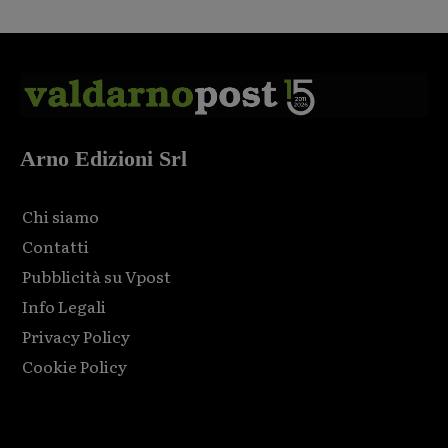
Arno Edizioni Srl
Chi siamo
Contatti
Pubblicità su Vpost
Info Legali
Privacy Policy
Cookie Policy
Html code here! Replace this with any non empty raw html
code and that's it.