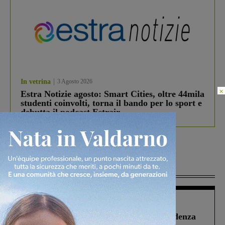
In vetrina
3 Agosto 2026
×
Estra Notizie agosto: Smart Cities, oltre 44mila
studenti coinvolti, torna il bando per lo sport e
debutta il podcast Estrair
Più lette
Figline Incisa Valdarno
1 Agosto 2026
Piscina di Figline finanziata oltre la scadenza