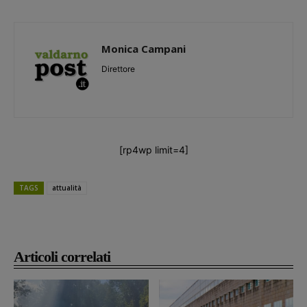
Monica Campani
Direttore
[rp4wp limit=4]
TAGS
attualità
Articoli correlati