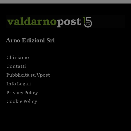
Arno Edizioni Srl
Chi siamo
Contatti
Pubblicità su Vpost
Info Legali
Privacy Policy
Cookie Policy
Html code here! Replace this with any non empty raw html
code and that's it.