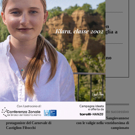
Pnrr, il gruppo di Fratelli d’Italia: “Un
ringraziamento al Governo”
Cronaca
3 Agosto 2026
Scomparso da una struttura di Castiglion
Fiorentino l’uomo che aveva ucciso la figlia a
Levane nel 2020
Cronaca
4 Agosto 2026
Un anno fa la strage in A1 in cui morirono
Gianni, Giulia e Franco. Lo schianto, il
processo, lo stop ai sorpassi fra tir....
Articolo precedente
Articolo successivo
Tornano le maschere barocche
Terranuova Traiana e Sangiovannese
protagoniste del Carnevale di
con le valigie nella ventiduesima di
Castiglion Fibocchi
campionato