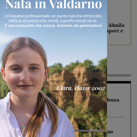
In vetrina
3 Agosto 2026
Estra Notizie agosto: Smart Cities, oltre 44mila
studenti coinvolti, torna il bando per lo sport e
debutta il podcast Estrair
Più lette
Figline Incisa Valdarno
1 Agosto 2026
Piscina di Figline finanziata oltre la scadenza
Pnrr, il gruppo di Fratelli d’Italia: “Un
ringraziamento al Governo”
Cronaca
4 Agosto 2026
Un anno fa la strage in A1 in cui morirono