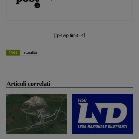
[rp4wp limit=4]
TAGS
attualità
Articoli correlati