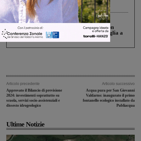
Gianni, Giulia e Franco. Lo schianto, il
processo, lo stop ai sorpassi fra tir....
Cronaca
3 Agosto 2026
Scomparso da una struttura di Castiglion
Fiorentino l’uomo che aveva ucciso la figlia a
Levane nel 2020
Articolo precedente
Articolo successivo
Approvato il Bilancio di previsione
Acqua pura per San Giovanni
2024: investimenti soprattutto su
Valdarno: inaugurato il primo
scuola, servizi socio-assistenziali e
fontanello ecologico installato da
dissesto idrogeologico
Publiacqua
Ultime Notizie