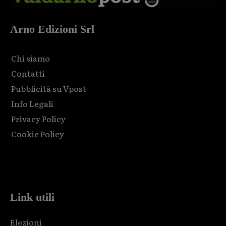
Arno Edizioni Srl
Chi siamo
Contatti
Pubblicità su Vpost
Info Legali
Privacy Policy
Cookie Policy
Html code here! Replace this with any non empty raw html
code and that's it.
Link utili
Elezioni