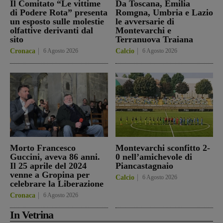
Il Comitato “Le vittime
Da Toscana, Emilia
di Podere Rota” presenta
Romgna, Umbria e Lazio
un esposto sulle molestie
le avversarie di
olfattive derivanti dal
Montevarchi e
sito
Terranuova Traiana
Cronaca
6 Agosto 2026
Calcio
6 Agosto 2026
Morto Francesco
Montevarchi sconfitto 2-
Guccini, aveva 86 anni.
0 nell’amichevole di
Il 25 aprile del 2024
Piancastagnaio
venne a Gropina per
Calcio
6 Agosto 2026
celebrare la Liberazione
Cronaca
6 Agosto 2026
In Vetrina