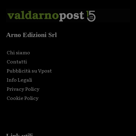
Arno Edizioni Srl
Chi siamo
Contatti
Pubblicità su Vpost
Info Legali
Privacy Policy
Cookie Policy
Html code here! Replace this with any non empty raw html
code and that's it.
Link utili