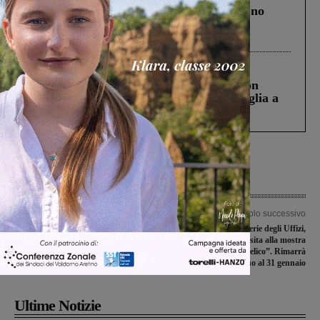
Un anno fa la strage in A1 in cui morirono
Gianni, Giulia e Franco. Lo schianto, il
processo, lo stop ai sorpassi fra tir....
Cronaca
3 Agosto 2026
Scomparso da una struttura di Castiglion
Fiorentino l’uomo che aveva ucciso la figlia a
Levane nel 2020
Articolo precedente
Articolo successivo
Festa della Toscana, a Montevarchi
Il direttore delle Gallerie degli Uffizi,
torna la parata dei gruppi storici di
Eike Schmidt, in visita alla mostra
tutta la provincia
“Masaccio e Angelico”. Rimarrà
aperta fino al 31 gennaio
Ultime Notizie