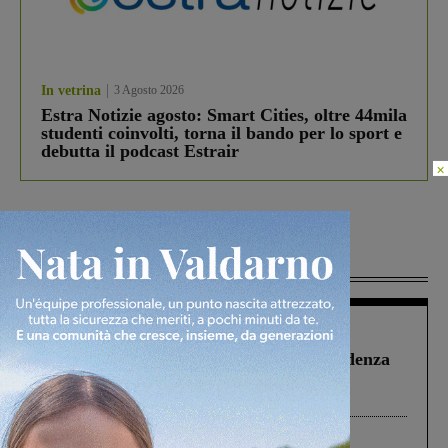
In vetrina
3 Agosto 2026
Estra Notizie agosto: Smart Cities, oltre 44mila
studenti coinvolti, torna il bando per lo sport e
debutta il podcast Estrair
×
Più lette
Figline Incisa Valdarno
1 Agosto 2026
Piscina di Figline finanziata oltre la scadenza
Pnrr, il gruppo di Fratelli d’Italia: “Un
ringraziamento al Governo”
Cronaca
4 Agosto 2026