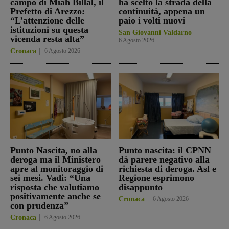
campo di Miah Billal, il
ha scelto la strada della
Prefetto di Arezzo:
continuità, appena un
“L’attenzione delle
paio i volti nuovi
istituzioni su questa
San Giovanni Valdarno
vicenda resta alta”
6 Agosto 2026
Cronaca
6 Agosto 2026
Punto Nascita, no alla
Punto nascita: il CPNN
deroga ma il Ministero
dà parere negativo alla
apre al monitoraggio di
richiesta di deroga. Asl e
sei mesi. Vadi: “Una
Regione esprimono
risposta che valutiamo
disappunto
positivamente anche se
Cronaca
6 Agosto 2026
con prudenza”
Cronaca
6 Agosto 2026