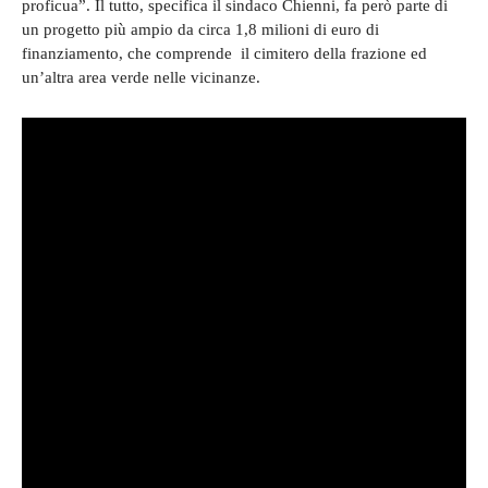
proficua”. Il tutto, specifica il sindaco Chienni, fa però parte di
un progetto più ampio da circa 1,8 milioni di euro di
finanziamento, che comprende il cimitero della frazione ed
un’altra area verde nelle vicinanze.