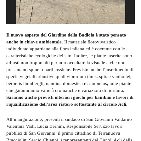
Il nuovo aspetto del Giardino della Badiola è stato pensato
anche in chiave ambientale.
Il materiale florovivaistico
individuato appartiene alla flora italiana ed è coerente con le
caratteristiche ecologiche del sito. Inoltre, le piante inserite sono
arbusti non troppo alti per non occultare la visuale e che non
presentano spine o parti tossiche. Previsto anche l’inserimento di
specie vegetali arbustive quali viburnum tinus, spirae vanhottei,
berberis thunbergli, nandina domestica e sambucus, tutte piante
che garantiranno varietà cromatiche e variazioni di fioritura.
Saranno anche previsti ulteriori giochi per bambini e lavori di
riqualificazione dell’area ristoro sottostante al circolo Acli.
All’inaugurazione, presenti il sindaco di San Giovanni Valdarno
Valentina Vadi, Lucia Bernini, Responsabile Servizio lavori
pubblici di San Giovanni, il primo cittadino di Terranuova
Bracciolini Sergio Chienni, i rappresentanti del Circoli Acli della