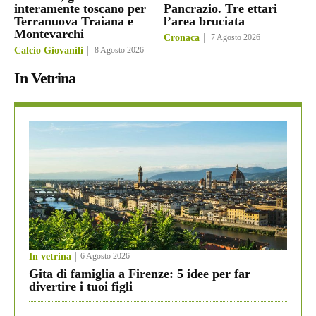
interamente toscano per
Pancrazio. Tre ettari
Terranuova Traiana e
l’area bruciata
Montevarchi
Cronaca
7 Agosto 2026
Calcio Giovanili
8 Agosto 2026
In Vetrina
In vetrina
6 Agosto 2026
Gita di famiglia a Firenze: 5 idee per far
divertire i tuoi figli