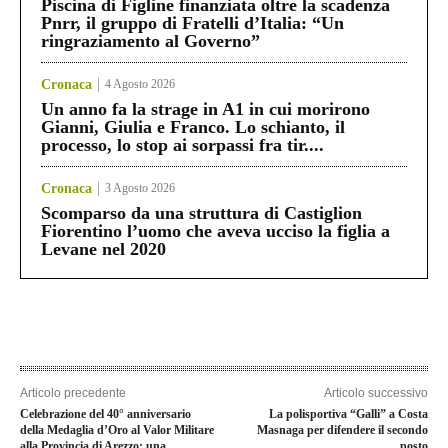
Piscina di Figline finanziata oltre la scadenza
Pnrr, il gruppo di Fratelli d’Italia: “Un
ringraziamento al Governo”
Cronaca
4 Agosto 2026
Un anno fa la strage in A1 in cui morirono
Gianni, Giulia e Franco. Lo schianto, il
processo, lo stop ai sorpassi fra tir....
Cronaca
3 Agosto 2026
Scomparso da una struttura di Castiglion
Fiorentino l’uomo che aveva ucciso la figlia a
Levane nel 2020
Articolo precedente
Articolo successivo
Celebrazione del 40° anniversario
La polisportiva “Galli” a Costa
della Medaglia d’Oro al Valor Militare
Masnaga per difendere il secondo
alla Provincia di Arezzo: una
posto