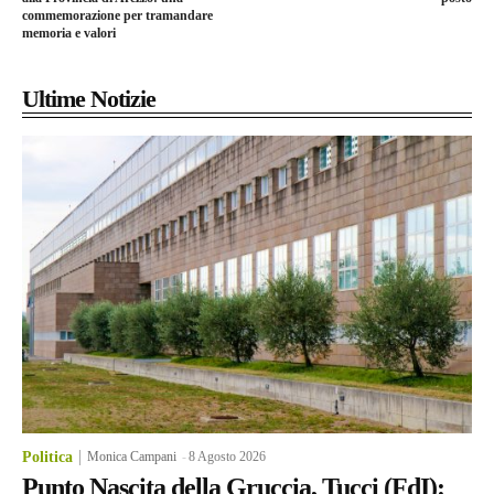
commemorazione per tramandare
memoria e valori
Ultime Notizie
Politica
Monica Campani
-
8 Agosto 2026
Punto Nascita della Gruccia, Tucci (FdI):