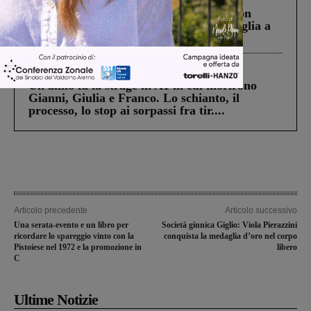
Scomparso da una struttura di Castiglion
Fiorentino l’uomo che aveva ucciso la figlia a
Levane nel 2020
Cronaca
4 Agosto 2026
Un anno fa la strage in A1 in cui morirono
Gianni, Giulia e Franco. Lo schianto, il
processo, lo stop ai sorpassi fra tir....
Articolo precedente
Articolo successivo
Una serata-evento e un libro per
Società ginnica Giglio: Viola Pierazzini
ricordare lo spareggio vinto con la
conquista la medaglia d’oro nel corpo
Pistoiese nel 1972 e la promozione in
libero
C
Ultime Notizie