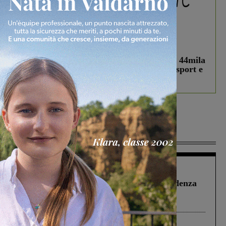
In vetrina
3 Agosto 2026
Estra Notizie agosto: Smart Cities, oltre 44mila
studenti coinvolti, torna il bando per lo sport e
debutta il podcast Estrair
Più lette
Figline Incisa Valdarno
1 Agosto 2026
Piscina di Figline finanziata oltre la scadenza
Pnrr, il gruppo di Fratelli d’Italia: “Un
ringraziamento al Governo”
Cronaca
3 Agosto 2026