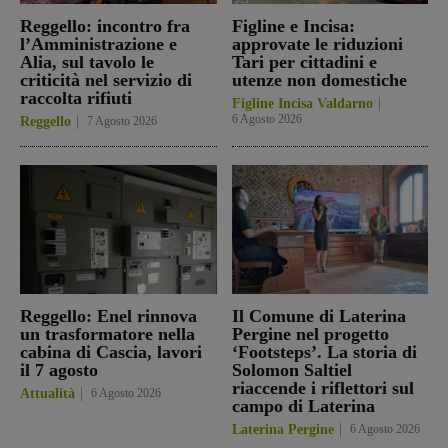
Reggello: incontro fra
Figline e Incisa:
l’Amministrazione e
approvate le riduzioni
Alia, sul tavolo le
Tari per cittadini e
criticità nel servizio di
utenze non domestiche
raccolta rifiuti
Figline Incisa Valdarno
6 Agosto 2026
Reggello
7 Agosto 2026
Reggello: Enel rinnova
Il Comune di Laterina
un trasformatore nella
Pergine nel progetto
cabina di Cascia, lavori
‘Footsteps’. La storia di
il 7 agosto
Solomon Saltiel
riaccende i riflettori sul
Attualità
6 Agosto 2026
campo di Laterina
Laterina Pergine
6 Agosto 2026