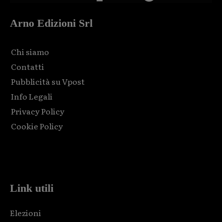
Arno Edizioni Srl
Chi siamo
Contatti
Pubblicità su Vpost
Info Legali
Privacy Policy
Cookie Policy
Html code here! Replace this with any non empty raw html
code and that's it.
Link utili
Elezioni