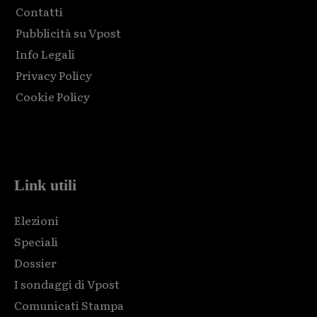
Contatti
Pubblicità su Vpost
Info Legali
Privacy Policy
Cookie Policy
Html code here! Replace this with any non empty raw html
code and that's it.
Link utili
Elezioni
Speciali
Dossier
I sondaggi di Vpost
Comunicati Stampa