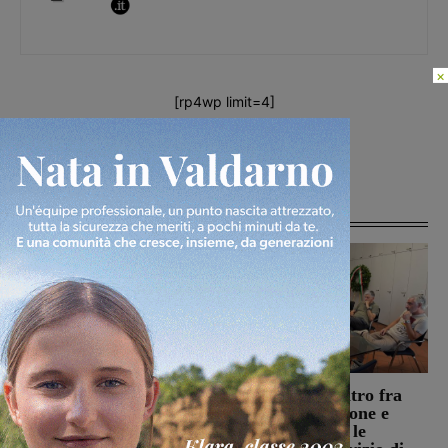
×
[rp4wp limit=4]
Articoli correlati
Bucine, incendio di
Reggello: incontro fra
oliveta e bosco a San
l’Amministrazione e
Pancrazio. Tre ettari
Alia, sul tavolo le