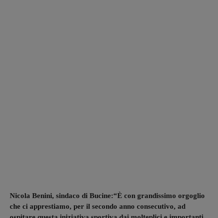
Nicola Benini, sindaco di Bucine:“È con grandissimo orgoglio
che ci apprestiamo, per il secondo anno consecutivo, ad
ospitare questa iniziativa sportiva dai molteplici e importanti