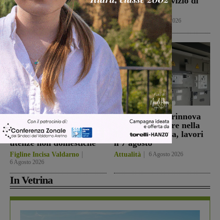
l’area bruciata
criticità nel servizio di
raccolta rifiuti
Cronaca
7 Agosto 2026
Reggello
7 Agosto 2026
Figline e Incisa:
Reggello: Enel rinnova
approvate le riduzioni
un trasformatore nella
Tari per cittadini e
cabina di Cascia, lavori
utenze non domestiche
il 7 agosto
Figline Incisa Valdarno
Attualità
6 Agosto 2026
6 Agosto 2026
In Vetrina