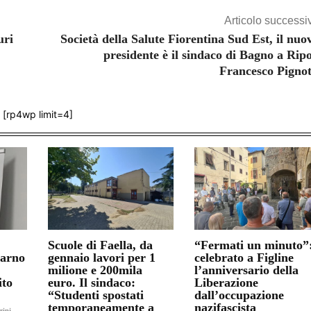
Articolo successi
uri
Società della Salute Fiorentina Sud Est, il nuo
presidente è il sindaco di Bagno a Ripo
Francesco Pignot
[rp4wp limit=4]
Scuole di Faella, da
“Fermati un minuto”
darno
gennaio lavori per 1
celebrato a Figline
milione e 200mila
l’anniversario della
ito
euro. Il sindaco:
Liberazione
“Studenti spostati
dall’occupazione
temporaneamente a
nazifascista