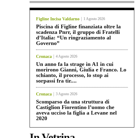
Figline Incisa Valdarno
1 Agosto 2026
Piscina di Figline finanziata oltre la
scadenza Pnrr, il gruppo di Fratelli
d’Italia: “Un ringraziamento al
Governo”
Cronaca
4 Agosto 2026
Un anno fa la strage in A1 in cui
morirono Gianni, Giulia e Franco. Lo
schianto, il processo, lo stop ai
sorpassi fra tir....
Cronaca
3 Agosto 2026
Scomparso da una struttura di
Castiglion Fiorentino l’uomo che
aveva ucciso la figlia a Levane nel
2020
In Vetrina