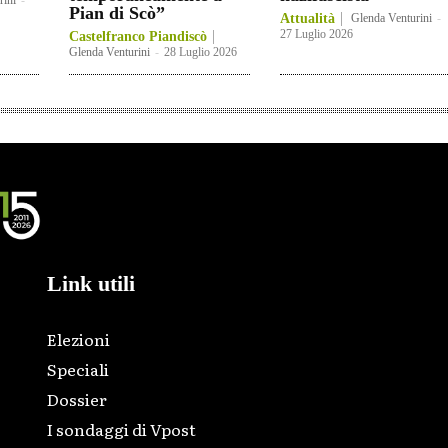
rini
-
Pian di Scò”
Attualità
Glenda Venturini
-
27 Luglio 2026
Castelfranco Piandiscò
Glenda Venturini
-
28 Luglio 2026
Link utili
Elezioni
Speciali
Dossier
I sondaggi di Vpost