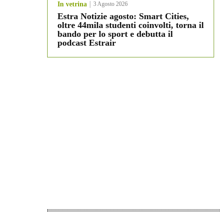
In vetrina
3 Agosto 2026
Estra Notizie agosto: Smart Cities,
oltre 44mila studenti coinvolti, torna il
bando per lo sport e debutta il
podcast Estrair