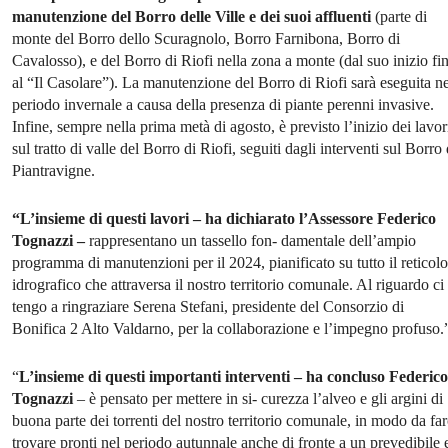
manutenzione del Borro delle Ville e dei suoi affluenti
(parte di
monte del Borro dello Scuragnolo, Borro Farnibona, Borro di
Cavalosso), e del Borro di Riofi nella zona a monte (dal suo inizio fi
al “Il Casolare”). La manutenzione del Borro di Riofi sarà eseguita ne
periodo invernale a causa della presenza di piante perenni invasive.
Infine, sempre nella prima metà di agosto, è previsto l’inizio dei lavor
sul tratto di valle del Borro di Riofi, seguiti dagli interventi sul Borro 
Piantravigne.
“L’insieme di questi lavori – ha dichiarato l’Assessore Federico
Tognazzi –
rappresentano un tassello fon- damentale dell’ampio
programma di manutenzioni per il 2024, pianificato su tutto il reticolo
idrografico che attraversa il nostro territorio comunale. Al riguardo ci
tengo a ringraziare Serena Stefani, presidente del Consorzio di
Bonifica 2 Alto Valdarno, per la collaborazione e l’impegno profuso.
“
L’insieme di questi importanti interventi – ha concluso Federico
Tognazzi
– è pensato per mettere in si- curezza l’alveo e gli argini di
buona parte dei torrenti del nostro territorio comunale, in modo da far
trovare pronti nel periodo autunnale anche di fronte a un prevedibile 