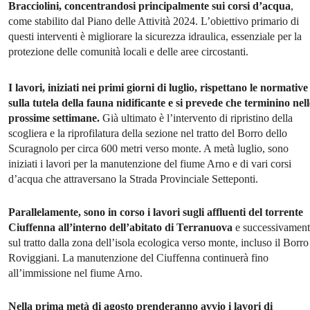
Bracciolini, concentrandosi principalmente sui corsi d’acqua
,
come stabilito dal Piano delle Attività 2024. L’obiettivo primario di
questi interventi è migliorare la sicurezza idraulica, essenziale per la
protezione delle comunità locali e delle aree circostanti.
I lavori, iniziati nei primi giorni di luglio, rispettano le normative
sulla tutela della fauna nidificante e si prevede che terminino nell
prossime settimane.
Già ultimato è l’intervento di ripristino della
scogliera e la riprofilatura della sezione nel tratto del Borro dello
Scuragnolo per circa 600 metri verso monte. A metà luglio, sono
iniziati i lavori per la manutenzione del fiume Arno e di vari corsi
d’acqua che attraversano la Strada Provinciale Setteponti.
Parallelamente, sono in corso i lavori sugli affluenti del torrente
Ciuffenna all’interno dell’abitato di Terranuova
e successivament
sul tratto dalla zona dell’isola ecologica verso monte, incluso il Borro
Roviggiani. La manutenzione del Ciuffenna continuerà fino
all’immissione nel fiume Arno.
Nella prima metà di agosto prenderanno avvio i lavori di