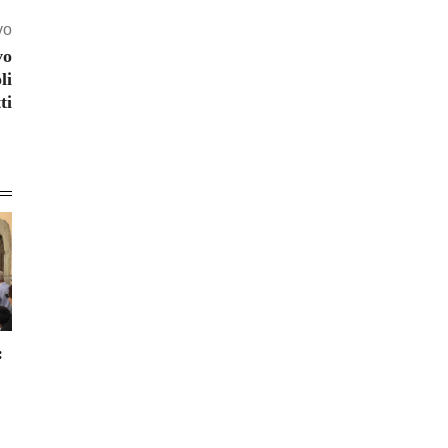
vo
vo
li
ti
: