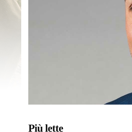
Più lette