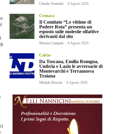
Glenda Venturini
-
6 Agosto 2026
Cronaca
no
Il Comitato “Le vittime di
l
Podere Rota” presenta un
esposto sulle molestie olfattive
derivanti dal sito
i
Monica Campani
-
6 Agosto 2026
di
Calcio
Da Toscana, Emilia Romgna,
Umbria e Lazio le avversarie di
Montevarchi e Terranuova
Traiana
Michele Bossini
-
6 Agosto 2026
”
ci
e