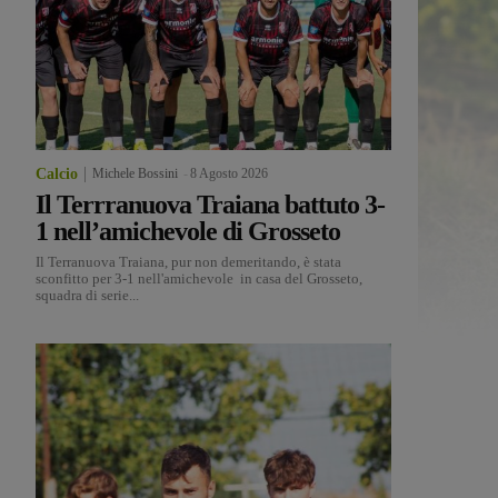
Calcio
Michele Bossini
-
8 Agosto 2026
Il Terrranuova Traiana battuto 3-
1 nell’amichevole di Grosseto
Il Terranuova Traiana, pur non demeritando, è stata
sconfitto per 3-1 nell'amichevole in casa del Grosseto,
squadra di serie...