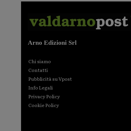
Arno Edizioni Srl
Chi siamo
Contatti
Pubblicità su Vpost
Info Legali
Privacy Policy
Cookie Policy
Html code here! Replace this with any non empty raw
html code and that's it.