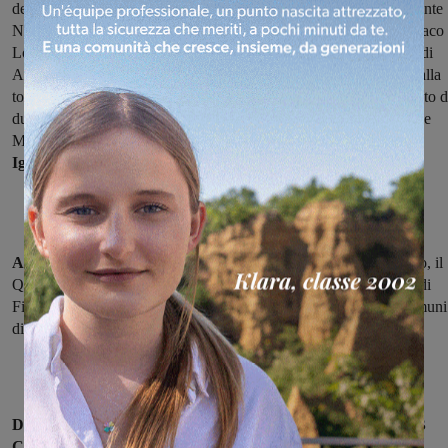
dedicato al centenario del Milite Ignoto, ieri pomeriggio il Presidente
Nazionale dell’Istituto Gen.Carlo Maria Magnani insieme al Sindaco 
Loro Ciuffenna Moreno Botti ed al Presidente della Federazione di
Arezzo Cav Stefano Mangiavacchi, ha reso omaggio al cimitero alla
tomba monumento del ten. cappellano Giovanni Mazzoni, decorato d
due Medaglie d’Oro al VM, una Medaglia d’Argento al VM e due
Medaglie di Bronzo al VM.
Mazzoni scortò la salma del Milite
Ignoto il 4 novembre 1921 sull’Altare della Patria.
Alla celebrazione hanno partecipato
anche il Prefetto di Arezzo, il
Questore, ed i Comandanti provinciali dei Carabinieri e Guardia di
Finanza, presenti i Gonfaloni della Provincia di Arezzo e dei Comuni
di Arezzo e Loro Ciuffenna.
Durante la celebrazione diretta dal Presidente regionale ANB
Cav.Uff Alfio Coppi
con una numerosa partecipazione di