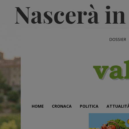
DOSSIER
HOME
CRONACA
POLITICA
ATTUALIT