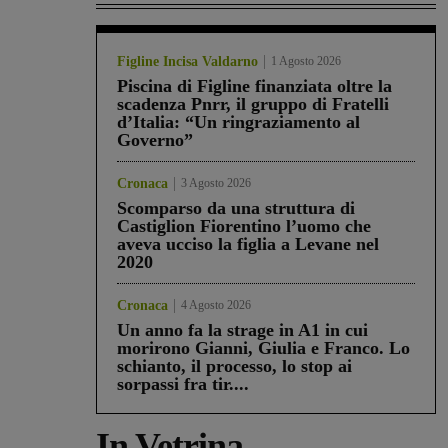
Figline Incisa Valdarno
1 Agosto 2026
Piscina di Figline finanziata oltre la
scadenza Pnrr, il gruppo di Fratelli
d’Italia: “Un ringraziamento al
Governo”
Cronaca
3 Agosto 2026
Scomparso da una struttura di
Castiglion Fiorentino l’uomo che
aveva ucciso la figlia a Levane nel
2020
Cronaca
4 Agosto 2026
Un anno fa la strage in A1 in cui
morirono Gianni, Giulia e Franco. Lo
schianto, il processo, lo stop ai
sorpassi fra tir....
In Vetrina