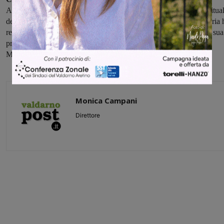
Associazioni combattentistiche e del volontariato, l’assistente spiritua
dell’Istituto del Nastro Azzurro Mons.Abbud proveniente dalla Siria 
recitato la Preghiera del Decorato, particolarmente significativa la sua
presenza considerato che Don Mazzoni fra il 1911 ed il 1915 fu
Missionario in Siria.
Monica Campani
Direttore
Share