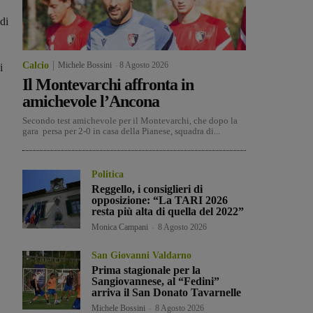
di
Calcio
Michele Bossini
-
8 Agosto 2026
i
Il Montevarchi affronta in
amichevole l’Ancona
Secondo test amichevole per il Montevarchi, che dopo la
gara persa per 2-0 in casa della Pianese, squadra di...
Politica
Reggello, i consiglieri di
opposizione: “La TARI 2026
resta più alta di quella del 2022”
Monica Campani
-
8 Agosto 2026
San Giovanni Valdarno
Prima stagionale per la
Sangiovannese, al “Fedini”
arriva il San Donato Tavarnelle
Michele Bossini
-
8 Agosto 2026