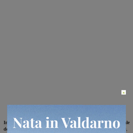
×
In occasione delle celebrazioni del XXXI° Congresso Nazionale
dell’Istituto del Nastro Azzurro fra Decorati al Valor Militare
,