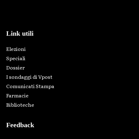
Html code here! Replace this with any non empty raw html
code and that's it.
Link utili
Elezioni
Speciali
Dossier
I sondaggi di Vpost
Comunicati Stampa
Farmacie
Biblioteche
Feedback