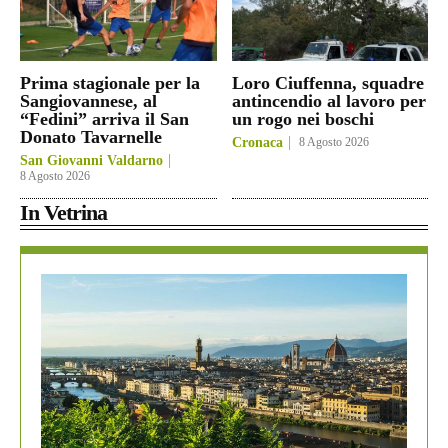
Prima stagionale per la
Loro Ciuffenna, squadre
Sangiovannese, al
antincendio al lavoro per
“Fedini” arriva il San
un rogo nei boschi
Donato Tavarnelle
Cronaca
8 Agosto 2026
San Giovanni Valdarno
8 Agosto 2026
In Vetrina