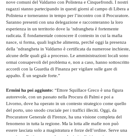
nove comuni del Valdarno con Polistena e Cinquefrondi. I nostri
ragazzi stanno partecipando in questi giorni al campo di Libera a
Polistena e torneranno in tempo per l’incontro con il Procuratore.
Saranno presenti con una delegazione e racconteranno la loro
esperienza in un territorio dove la ’ndrangheta è fortemente
radicata. È fondamentale conoscere il contesto in cui la mafia
nasce, si forma, quali logiche alimenta, perché oggi la presenza
della ’ndrangheta in Valdarno è certificata da numerose inchieste,
alcune delle quali già a processo. Le amministrazioni locali sono
ormai consapevoli del problema e, non a caso, hanno sottoscritto
accordi con la Guardia di Finanza per vigilare sulle gare di
appalto. È un segnale forte.”
Ermini ha poi aggiunto:
“Ettore Squillace Greco è una figura
autorevole, con un passato nella Procura di Palmi e poi a
Livorno, dove ha operato in un contesto strategico come quello
del porto, uno snodo cruciale per i traffici illeciti. Oggi, da
Procuratore Generale di Firenze, ha una visione completa del
fenomeno in tutta la regione. Ma la lotta alle mafie non può
essere lasciata solo a magistratura e forze dell’ordine. Serve una