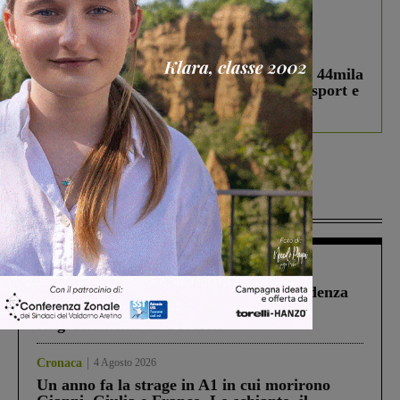
In vetrina
3 Agosto 2026
Estra Notizie agosto: Smart Cities, oltre 44mila
studenti coinvolti, torna il bando per lo sport e
debutta il podcast Estrair
Più lette
Figline Incisa Valdarno
1 Agosto 2026
Piscina di Figline finanziata oltre la scadenza
Pnrr, il gruppo di Fratelli d’Italia: “Un
ringraziamento al Governo”
Cronaca
4 Agosto 2026
Un anno fa la strage in A1 in cui morirono