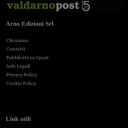
Arno Edizioni Srl
Chi siamo
Contatti
Pubblicità su Vpost
Info Legali
Privacy Policy
Cookie Policy
Html code here! Replace this with any non empty raw html
code and that's it.
Link utili