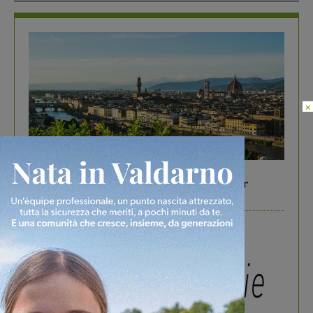
×
In vetrina
6 Agosto 2026
Gita di famiglia a Firenze: 5 idee per far
divertire i tuoi figli