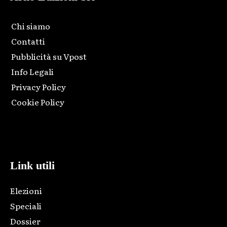
Chi siamo
Contatti
Pubblicità su Vpost
Info Legali
Privacy Policy
Cookie Policy
Html code here! Replace this with any non empty raw html
code and that's it.
Link utili
Elezioni
Speciali
Dossier