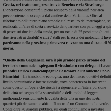
Grecia, nel tratto compreso tra via Benelux e via Strasburgo
.
L’operazione consentirà il pieno recupero della viabilità nell’area
precedentemente occupata dal cantiere della Variantina. Oltre al
rifacimento dell’intero piano stradale e al restauro del marciapiede, sa
realizzata un’area di sosta a servizio del quartiere con parcheggi a spi
di pesce sui due lati della strada, per un totale di 25 posti auto (di cui
due riservati ai disabili) e altri 7 stalli per la sosta dei motocicli.
I lavo
partiranno nella prossima primavera e avranno una durata di 9
giorni.
“Quello della Gaglianella sarà il più grande parco urbano del
territorio comunale – spiegano il vicesindaco con delega ai Lavor
pubblici Enrico Buoncompagni e l’assessore all’Ambiente Paolo
Bianchini
– La transizione ecologica, uno dei macro-obiettivi definiti
livello comunitario e internazionale, trova concretezza in interventi
come questo: un’opera che riuscirà a rigenerare un’intera porzione
della città nel segno della sostenibilità e della mobilità leggera,
migliorando sensibilmente la qualità della vita in uno dei nostri
quartieri più densamente abitati. Il nostro è un Comune molto verde.
Conta oltre 70 giardini pubblici, sui quali continuiamo a investire