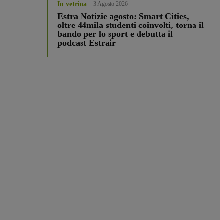
In vetrina
3 Agosto 2026
Estra Notizie agosto: Smart Cities,
oltre 44mila studenti coinvolti, torna il
bando per lo sport e debutta il
podcast Estrair