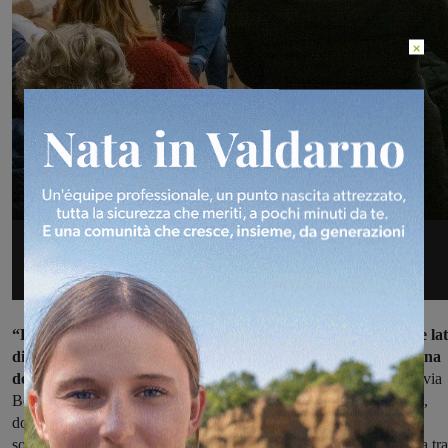
×
“La riforestazione riguarderà i terreni dismessi situati sui due lat
di via Germania, che saranno suddivisi in quattro aree ciascuna
destinata a una funzione diversa.
La più estesa, quella vicina a via
Benelux, sarà allestita a bosco urbano ad alta densità di alberature,
dove le piante offriranno un riparo di ombra naturale pensato
soprattutto per le stagioni calde. L’area sul lato opposto sarà divisa tra