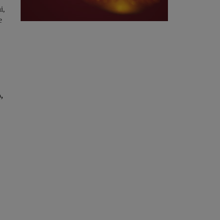
i,
e
,