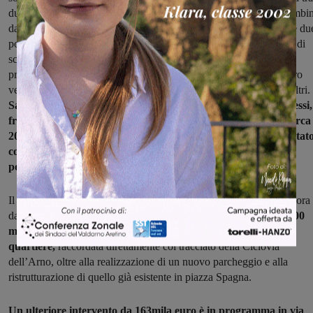
due funzioni: da una parte verrà predisposta ad area gioco per bambin
dall’altra sarà realizzato uno spazio per la sgambatura dei cani. Le du
porzioni saranno separate da una fitta siepe di arbusti e alberature di
scala media e tagliate da un passaggio pedonale pavimentato. Il
progetto prevede infine di predisporre ad area fitness il quadrilatero
verde adiacente a via Strasburgo, a pochi metri di distanza dagli altri.
Sarà un serbatoio di biodiversità, con aceri rossi, acacie, cipressi,
frassini, meli, platani, ciliegi e altre essenze, per un totale di circa
20 diverse specie vegetali tra alberi e arbusti. Il parco sarà dotato
complessivamente, di 28 panchine, tre fontanelle dell’acqua
potabile e 22 cestini per i rifiuti”.
Il progetto prevede inoltre un secondo lotto per 390mila euro, ancora
da finanziare, che completerà l’opera
con la realizzazione di 1.100
metri lineari complessivi di nuova pista ciclabile interna al
quartiere,
raccordata direttamente col tracciato della Ciclovia
dell’Arno, oltre alla realizzazione di un nuovo parcheggio e alla
ristrutturazione di quello già esistente in piazza Spagna.
Un ulteriore intervento da 163mila euro è in programma in via