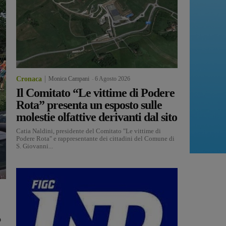
Cronaca
Monica Campani
-
6 Agosto 2026
Il Comitato “Le vittime di Podere
Rota” presenta un esposto sulle
molestie olfattive derivanti dal sito
Catia Naldini, presidente del Comitato "Le vittime di
Podere Rota" e rappresentante dei cittadini del Comune di
S. Giovanni...
o