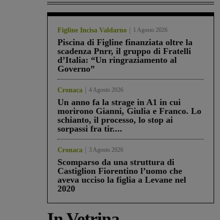
Figline Incisa Valdarno
1 Agosto 2026
Piscina di Figline finanziata oltre la
scadenza Pnrr, il gruppo di Fratelli
d’Italia: “Un ringraziamento al
Governo”
Cronaca
4 Agosto 2026
Un anno fa la strage in A1 in cui
morirono Gianni, Giulia e Franco. Lo
schianto, il processo, lo stop ai
sorpassi fra tir....
Cronaca
3 Agosto 2026
Scomparso da una struttura di
Castiglion Fiorentino l’uomo che
aveva ucciso la figlia a Levane nel
2020
In Vetrina