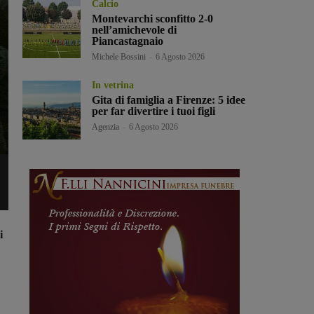
Calcio
Montevarchi sconfitto 2-0
nell’amichevole di
Piancastagnaio
Michele Bossini
-
6 Agosto 2026
In vetrina
Gita di famiglia a Firenze: 5 idee
per far divertire i tuoi figli
Agenzia
-
6 Agosto 2026
i