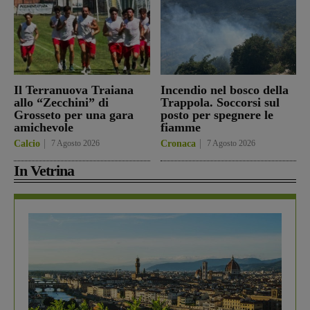
Il Terranuova Traiana
Incendio nel bosco della
allo “Zecchini” di
Trappola. Soccorsi sul
Grosseto per una gara
posto per spegnere le
amichevole
fiamme
Calcio
7 Agosto 2026
Cronaca
7 Agosto 2026
In Vetrina