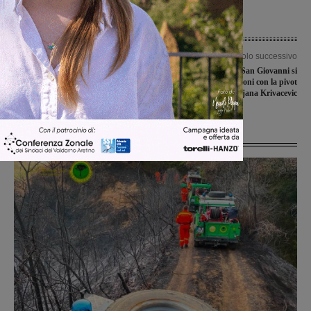
Articolo precedente
Articolo successivo
Con la vittoria di Cecina è calato il
La Bruschi Basket San Giovanni si
sipario sull’edizone 2022 del “Torneo
rinforza sotto i tabelloni con la pivot
di Natale”
Tijana Krivacevic
Ultime Notizie