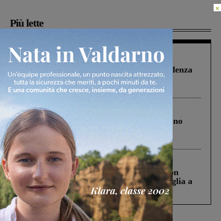
×
Più lette
Figline Incisa Valdarno
1 Agosto 2026
Piscina di Figline finanziata oltre la scadenza
Pnrr, il gruppo di Fratelli d’Italia: “Un
ringraziamento al Governo”
Cronaca
4 Agosto 2026
Un anno fa la strage in A1 in cui morirono
Gianni, Giulia e Franco. Lo schianto, il
processo, lo stop ai sorpassi fra tir....
Cronaca
3 Agosto 2026
Scomparso da una struttura di Castiglion
Fiorentino l’uomo che aveva ucciso la figlia a
Levane nel 2020