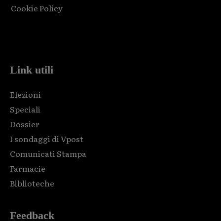
Cookie Policy
Html code here! Replace this with any non empty raw html
code and that's it.
Link utili
Elezioni
Speciali
Dossier
I sondaggi di Vpost
Comunicati Stampa
Farmacie
Biblioteche
Feedback