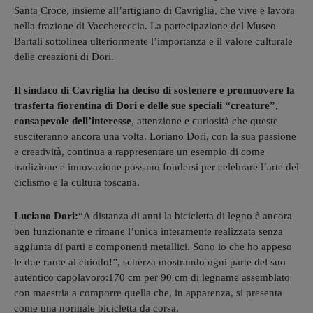
Santa Croce, insieme all’artigiano di Cavriglia, che vive e lavora
nella frazione di Vacchereccia. La partecipazione del Museo
Bartali sottolinea ulteriormente l’importanza e il valore culturale
delle creazioni di Dori.
Il sindaco di Cavriglia ha deciso di sostenere e promuovere la
trasferta fiorentina di Dori e delle sue speciali “creature”,
consapevole dell’interesse
, attenzione e curiosità che queste
susciteranno ancora una volta. Loriano Dori, con la sua passione
e creatività, continua a rappresentare un esempio di come
tradizione e innovazione possano fondersi per celebrare l’arte del
ciclismo e la cultura toscana.
Luciano Dori:
“A distanza di anni la bicicletta di legno è ancora
ben funzionante e rimane l’unica interamente realizzata senza
aggiunta di parti e componenti metallici. Sono io che ho appeso
le due ruote al chiodo!”, scherza mostrando ogni parte del suo
autentico cap
olavoro:170 cm per 90 cm di legname assemblato
con maestria a comporre quella che, in apparenza, si presenta
come una normale bicicletta da corsa.