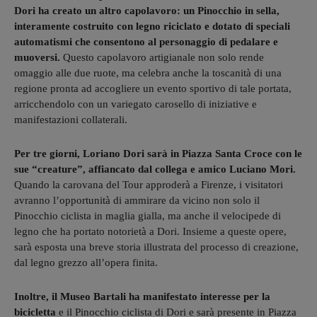
Dori ha creato un altro capolavoro: un Pinocchio in sella,
interamente costruito con legno riciclato e dotato di speciali
automatismi che consentono al personaggio di pedalare e
muoversi.
Questo capolavoro artigianale non solo rende
omaggio alle due ruote, ma celebra anche la toscanità di una
regione pronta ad accogliere un evento sportivo di tale portata,
arricchendolo con un variegato carosello di iniziative e
manifestazioni collaterali.
Per tre giorni, Loriano Dori sarà in Piazza Santa Croce con le
sue “creature”, affiancato dal collega e amico Luciano Mori.
Quando la carovana del Tour approderà a Firenze, i visitatori
avranno l’opportunità di ammirare da vicino non solo il
Pinocchio ciclista in maglia gialla, ma anche il velocipede di
legno che ha portato notorietà a Dori. Insieme a queste opere,
sarà esposta una breve storia illustrata del processo di creazione,
dal legno grezzo all’opera finita.
Inoltre, il Museo Bartali ha manifestato interesse per la
bicicletta
e il Pinocchio ciclista di Dori e sarà presente in Piazza