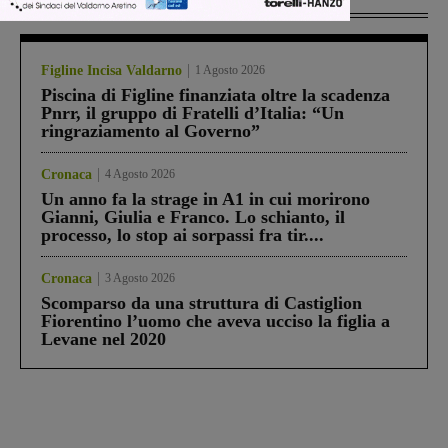
Più lette
Figline Incisa Valdarno
1 Agosto 2026
Piscina di Figline finanziata oltre la scadenza
Pnrr, il gruppo di Fratelli d’Italia: “Un
ringraziamento al Governo”
Cronaca
4 Agosto 2026
Un anno fa la strage in A1 in cui morirono
Gianni, Giulia e Franco. Lo schianto, il
processo, lo stop ai sorpassi fra tir....
Cronaca
3 Agosto 2026
Scomparso da una struttura di Castiglion
Fiorentino l’uomo che aveva ucciso la figlia a
Levane nel 2020