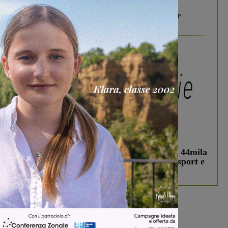
In vetrina
6 Agosto 2026
Gita di famiglia a Firenze: 5 idee per far
divertire i tuoi figli
In vetrina
3 Agosto 2026
Estra Notizie agosto: Smart Cities, oltre 44mila
studenti coinvolti, torna il bando per lo sport e
debutta il podcast Estrair