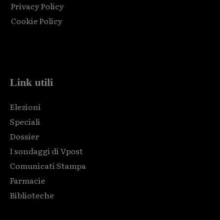
Privacy Policy
Cookie Policy
Html code here! Replace this with any non empty raw html
code and that's it.
Link utili
Elezioni
Speciali
Dossier
I sondaggi di Vpost
Comunicati Stampa
Farmacie
Biblioteche