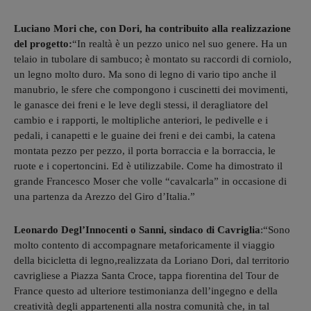
Luciano Mori che, con Dori, ha contribuito alla realizzazione
del progetto:
“In realtà è un pezzo unico nel suo genere. Ha un
telaio in tubolare di sambuco; è montato su raccordi di corniolo,
un legno molto duro. Ma sono di legno di vario tipo anche il
manubrio, le sfere che compongono i cuscinetti dei movimenti,
le ganasce dei freni e le leve degli ste
ssi, il deragliatore del
cambio e i rapporti, le moltipliche anteriori, le pedivelle e i
pedali, i canapetti e le guaine dei freni e dei cambi, la catena
montata pezzo per pezzo, il porta borraccia e la borraccia, le
ruote e i copertoncini. Ed è utilizzabile. Come ha dimostrato il
grande Francesco Moser che volle “cavalcarla” in occasione di
una partenza da Arezzo del Giro d’Italia.”
Leonardo Degl’Innocenti o Sanni, sindaco di Cavriglia
:“
Sono
molto contento di accompagnare metaforicamente il viaggio
della bici
c
letta di legno
,
realizzata da
Loriano Dori,
dal territorio
cavrigliese a Piazza Santa Croce, tappa fiorentina del Tour de
France
questo ad ulteriore testimonianza dell’ingegno e della
creatività degli appartenenti alla nostra comunità
che, in tal