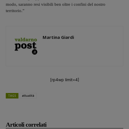
modo, sar
anno
res
i
visibil
i
ben oltre i confini del nostro
territorio.”
Martina Giardi
[rp4wp limit=4]
TAGS
attualità
Articoli correlati