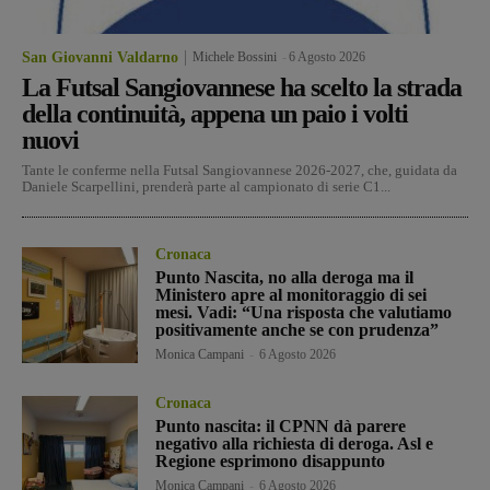
San Giovanni Valdarno
Michele Bossini
-
6 Agosto 2026
La Futsal Sangiovannese ha scelto la strada
della continuità, appena un paio i volti
nuovi
Tante le conferme nella Futsal Sangiovannese 2026-2027, che, guidata da
Daniele Scarpellini, prenderà parte al campionato di serie C1...
Cronaca
Punto Nascita, no alla deroga ma il
Ministero apre al monitoraggio di sei
mesi. Vadi: “Una risposta che valutiamo
positivamente anche se con prudenza”
Monica Campani
-
6 Agosto 2026
Cronaca
Punto nascita: il CPNN dà parere
negativo alla richiesta di deroga. Asl e
Regione esprimono disappunto
Monica Campani
-
6 Agosto 2026