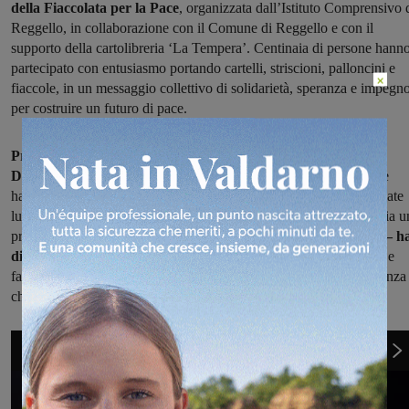
della Fiaccolata per la Pace
, organizzata dall’Istituto Comprensivo 
Reggello, in collaborazione con il Comune di Reggello e con il
supporto della cartolibreria ‘La Tempera’. Centinaia di persone hann
partecipato con entusiasmo portando cartelli, striscioni, palloncini e
×
fiaccole, in un messaggio collettivo di solidarietà, speranza e impegn
per costruire un futuro di pace.
Presenti alla manifestazione il Dirigente scolastico Francesco
Dallai, il Sindaco Piero Giunti e tutta la Giunta comunale
, che
hanno accompagnato il corteo nelle diverse tappe simboliche toccate
lungo il percorso. “Questa iniziativa testimonia quanto la scuola sia u
presidio fondamentale di educazione alla pace e alla convivenza
– h
dichiarato il Sindaco Piero Giunti. –
Vedere così tanti bambini e
famiglie sfilare insieme per un ideale così alto è un segno di speranza
che ci commuove e ci responsabilizza come comunità.”
1
di 4