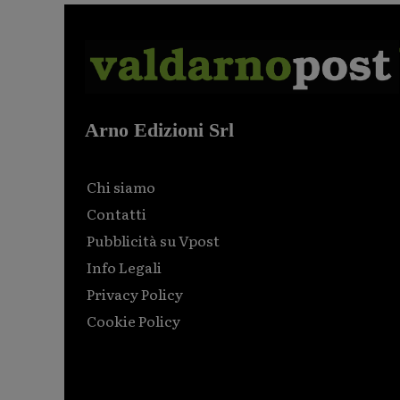
Arno Edizioni Srl
Chi siamo
Contatti
Pubblicità su Vpost
Info Legali
Privacy Policy
Cookie Policy
Html code here! Replace this with any non empty raw
html code and that's it.