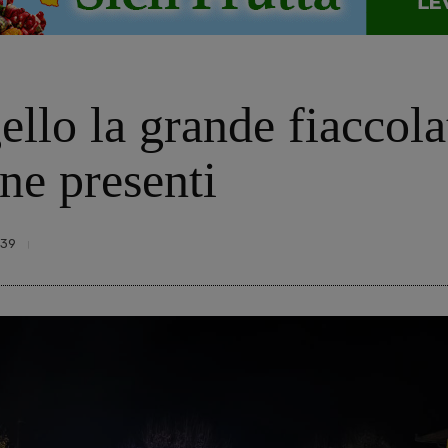
llo la grande fiaccolat
one presenti
39