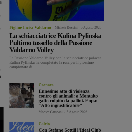
di
o
Figline Incisa Valdarno
Michele Bossini
-
5 Agosto 2026
o
La schiacciatrice Kalina Pylinska
l’ultimo tassello della Passione
Valdarno Volley
La Passione Valdarno Volley con la schiacciatrice polacca
Kalina Pylinska ha completato la rosa per il prossimo
campionato di...
n
a
Cronaca
Ennesimo atto di violenza
contro gli animali: a Montalto
gatto colpito da pallini. Enpa:
“Atto ingiustificabile”
Monica Campani
-
5 Agosto 2026
Calcio
Con Stefano Sottili l’Ideal Club