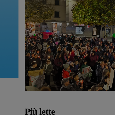
Più lette