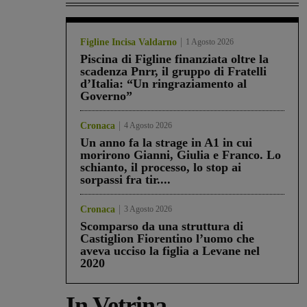
Figline Incisa Valdarno
1 Agosto 2026
Piscina di Figline finanziata oltre la
scadenza Pnrr, il gruppo di Fratelli
d’Italia: “Un ringraziamento al
Governo”
Cronaca
4 Agosto 2026
Un anno fa la strage in A1 in cui
morirono Gianni, Giulia e Franco. Lo
schianto, il processo, lo stop ai
sorpassi fra tir....
Cronaca
3 Agosto 2026
Scomparso da una struttura di
Castiglion Fiorentino l’uomo che
aveva ucciso la figlia a Levane nel
2020
In Vetrina