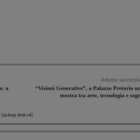
Share
Articolo successi
e: a
“Visioni Generative”, a Palazzo Pretorio u
mostra tra arte, tecnologia e sog
[rp4wp limit=4]