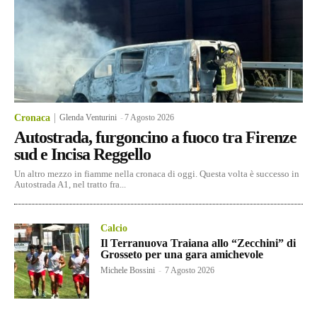
Cronaca
Glenda Venturini
-
7 Agosto 2026
Autostrada, furgoncino a fuoco tra Firenze
sud e Incisa Reggello
Un altro mezzo in fiamme nella cronaca di oggi. Questa volta è successo in
Autostrada A1, nel tratto fra...
Calcio
Il Terranuova Traiana allo “Zecchini” di
Grosseto per una gara amichevole
Michele Bossini
-
7 Agosto 2026