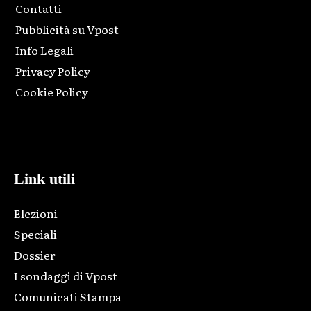
Contatti
Pubblicità su Vpost
Info Legali
Privacy Policy
Cookie Policy
Html code here! Replace this with any non empty raw html
code and that's it.
Link utili
Elezioni
Speciali
Dossier
I sondaggi di Vpost
Comunicati Stampa