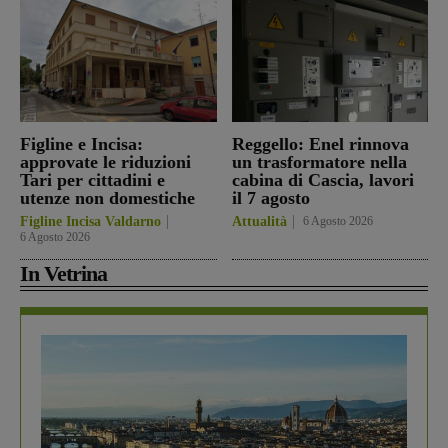
Figline e Incisa:
Reggello: Enel rinnova
approvate le riduzioni
un trasformatore nella
Tari per cittadini e
cabina di Cascia, lavori
utenze non domestiche
il 7 agosto
Figline Incisa Valdarno
Attualità
6 Agosto 2026
6 Agosto 2026
In Vetrina