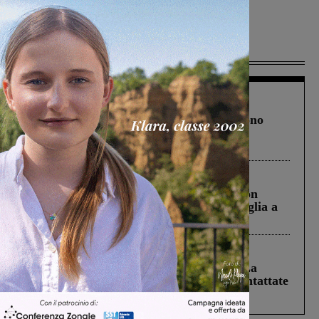
Più lette
Cronaca
4 Agosto 2026
Un anno fa la strage in A1 in cui morirono
Gianni, Giulia e Franco. Lo schianto, il
processo, lo stop ai sorpassi fra tir....
Cronaca
3 Agosto 2026
Scomparso da una struttura di Castiglion
Fiorentino l’uomo che aveva ucciso la figlia a
Levane nel 2020
Cronaca
5 Agosto 2026
Continuano le ricerche di Miah Billal. La
Prefettura: “In caso di avvistamento contattate
il 112”