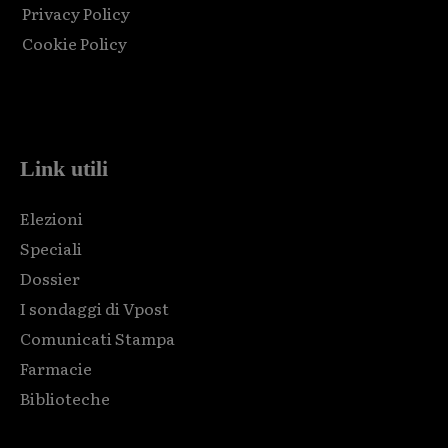
Privacy Policy
Cookie Policy
Html code here! Replace this with any non empty raw html
code and that's it.
Link utili
Elezioni
Speciali
Dossier
I sondaggi di Vpost
Comunicati Stampa
Farmacie
Biblioteche