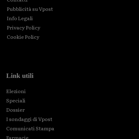
Pubblicità su Vpost
Info Legali
Privacy Policy
Cookie Policy
Html code here! Replace this with any non empty raw html
code and that's it.
Link utili
Elezioni
Speciali
Dossier
I sondaggi di Vpost
Comunicati Stampa
Farmacie