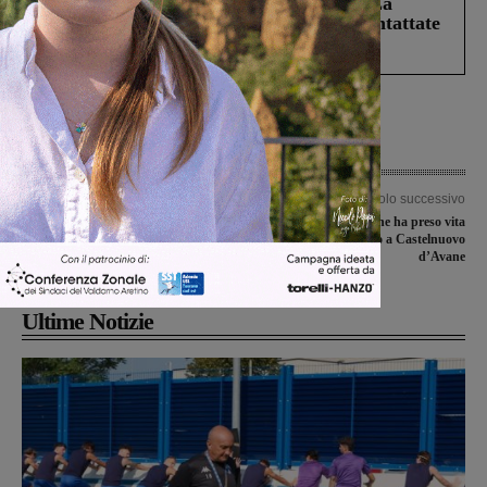
Continuano le ricerche di Miah Billal. La
Prefettura: “In caso di avvistamento contattate
il 112”
Articolo precedente
Articolo successivo
Furti in una sala giochi e di una bici
Mine: la web radio che ha preso vita
in centro, i Carabinieri denunciano i
all’interno del museo a Castelnuovo
responsabili
d’Avane
Ultime Notizie