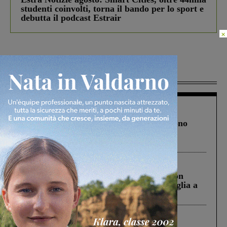
studenti coinvolti, torna il bando per lo sport e
debutta il podcast Estrair
×
Più lette
Cronaca
4 Agosto 2026
Un anno fa la strage in A1 in cui morirono
Gianni, Giulia e Franco. Lo schianto, il
processo, lo stop ai sorpassi fra tir....
Cronaca
3 Agosto 2026
Scomparso da una struttura di Castiglion
Fiorentino l’uomo che aveva ucciso la figlia a
Levane nel 2020
Cronaca
5 Agosto 2026