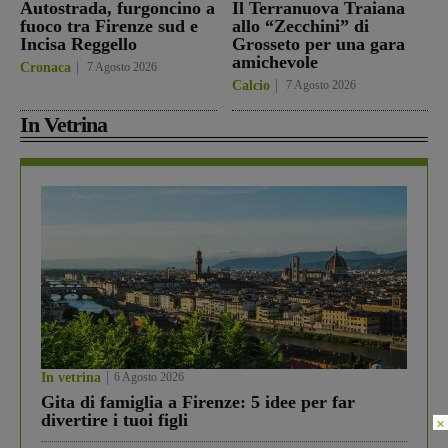
Autostrada, furgoncino a
Il Terranuova Traiana
fuoco tra Firenze sud e
allo “Zecchini” di
Incisa Reggello
Grosseto per una gara
amichevole
Cronaca
7 Agosto 2026
Calcio
7 Agosto 2026
In Vetrina
In vetrina
6 Agosto 2026
Gita di famiglia a Firenze: 5 idee per far
divertire i tuoi figli
×