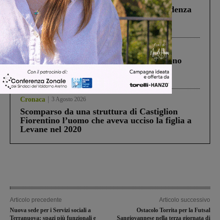
Piscina di Figline finanziata oltre la scadenza
Pnrr, il gruppo di Fratelli d’Italia: “Un
ringraziamento al Governo”
Cronaca
4 Agosto 2026
Un anno fa la strage in A1 in cui morirono
Gianni, Giulia e Franco. Lo schianto, il
processo, lo stop ai sorpassi fra tir....
Cronaca
3 Agosto 2026
Scomparso da una struttura di Castiglion
Fiorentino l’uomo che aveva ucciso la figlia a
Levane nel 2020
Articolo precedente
Articolo successivo
Nuova sede per i Servizi sociali a
Ostacolo Torrita per la Futsal
Terranuova: spazi più funzionali e
Sangiovannese nella terza giornata di