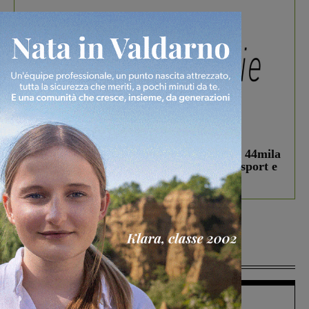
In vetrina
3 Agosto 2026
Estra Notizie agosto: Smart Cities, oltre 44mila
studenti coinvolti, torna il bando per lo sport e
debutta il podcast Estrair
Più lette
Figline Incisa Valdarno
1 Agosto 2026