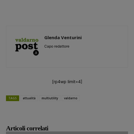
Glenda Venturini
Capo redattore
[rp4wp limit=4]
TAGS
attualità
multiutility
valdarno
Articoli correlati