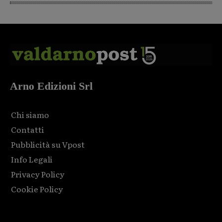
Arno Edizioni Srl
Chi siamo
Contatti
Pubblicità su Vpost
Info Legali
Privacy Policy
Cookie Policy
Html code here! Replace this with any non empty raw html
code and that's it.