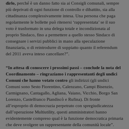
dirlo,
perché è un danno fatto sia ai Consigli comunali, sempre
più deprivati di ogni funzione di controllo e dibattito, sia alla
cittadinanza complessivamente intesa. Una persona che paga
regolarmente le bollette può ritenersi ‘rappresentata’ se il suo
voto è trasformato in una delega totale e incondizionata al
proprio Sindaco, fino a permettere a quello stesso Sindaco di
consegnare i servizi pubblici in mano alla speculazione
finanziaria, o di reintrodurre di soppiatto quanto il referendum
del 2011 aveva inteso cancellare?”.
“In attesa di conoscere i prossimi passi – conclude la nota del
Coordinamento – ringraziamo i rappresentanti degli undici
Comuni che hanno votato contro
gli indirizzi (gli undici
Comuni sono Sesto Fiorentino, Calenzano, Campi Bisenzio,
Carmignano, Cantagallo, Agliana, Vaiano, Vicchio, Borgo San
Lorenzo, Castelfranco Piandiscò e Rufina). Di fronte
all’esproprio di democrazia perpetrato con spregiudicatezza
dall’operazione Multiutility, questi amministratori hanno
evidentemente compreso qual è la funzione democratica primaria
che deve svolgere un rappresentante della comunità locale”.