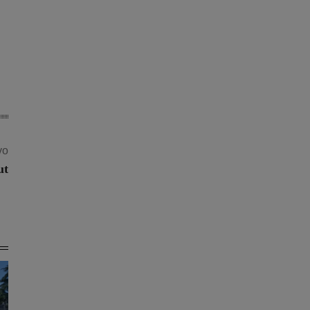
vo
ut