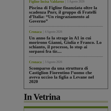
Figline Incisa Valdarno
1 Agosto 2026
Piscina di Figline finanziata oltre la
scadenza Pnrr, il gruppo di Fratelli
d’Italia: “Un ringraziamento al
Governo”
Cronaca
4 Agosto 2026
Un anno fa la strage in A1 in cui
morirono Gianni, Giulia e Franco. Lo
schianto, il processo, lo stop ai
sorpassi fra tir....
Cronaca
3 Agosto 2026
Scomparso da una struttura di
Castiglion Fiorentino l’uomo che
aveva ucciso la figlia a Levane nel
2020
In Vetrina