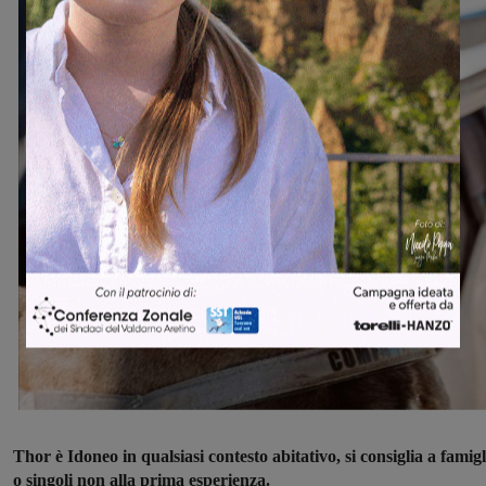
Thor è Idoneo in qualsiasi contesto abitativo, si consiglia a famigl
o singoli non alla prima esperienza.