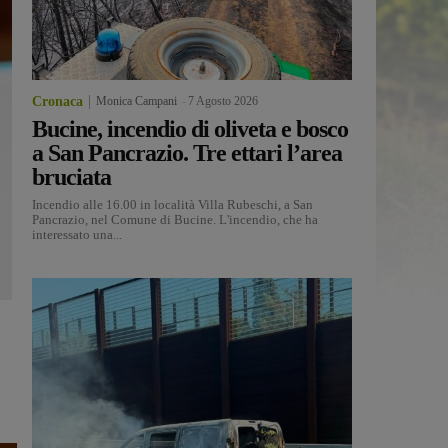
Cronaca
Monica Campani
-
7 Agosto 2026
Bucine, incendio di oliveta e bosco
a San Pancrazio. Tre ettari l’area
bruciata
Incendio alle 16.00 in località Villa Rubeschi, a San
Pancrazio, nel Comune di Bucine. L'incendio, che ha
interessato una...