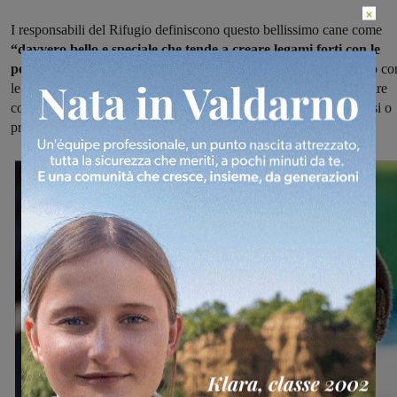
×
I responsabili del Rifugio definiscono questo bellissimo cane come
“davvero bello e speciale che tende a creare legami forti con le
persone di riferimento.
Per una convivenza con altri cani meglio co
le femmine, previo inserimento da noi offerto e seguito. Da valutare
con i gatti e altri animali, anche se non ha mai manifestato interessi o
problemi”.