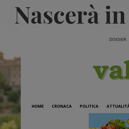
DOSSIER
HOME
CRONACA
POLITICA
ATTUALIT