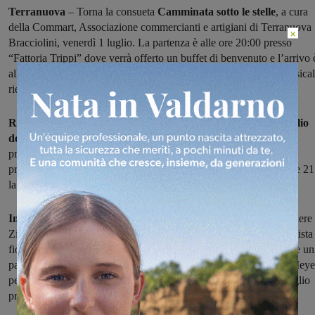
Terranuova
– Torna la consueta
Camminata sotto le stelle
, a cura
della Commart, Associazione commercianti e artigiani di Terranuova
×
Bracciolini, venerdì 1 luglio. La partenza è alle ore 20:00 presso
“Fattoria Trippi” dove verrà offerto un buffet di benvenuto e l’arrivo 
all’Agriturismo “Il Piano” con cena a buffet e intrattenimento musical
rientro previsto intorno alle 24.
Rignano
– dal 1 al 3 luglio 2022 torna a Rignano sull’Arno il
Palio
delle Tre Corone:
manifestazione ispirata alle tre corone celesti
presenti nello stemma ottocentesco del Comune di Rignano, che
prevede la disputa di 3 giochi fra i 7 popoli del paese. Venerdì alle 21
la cena “popoli sotto le stelle”.
Incisa
– L’Arci di Incisa organizza una
cena in piazza
per sostenere
Zia Caterina, il soprannome con cui è nota Caterina Bellandi, tassista
fiorentina che di sera effettua corse regolari, di giorno offre invece un
passaggio gratuito ai bambini diretti verso l’ospedale pediatrico Meye
per una visita o un esame. La cena è in programma venerdì 1° luglio
presso il caffè Il Ritrovo, in piazza Auzzi a Incisa, alle 20.30.