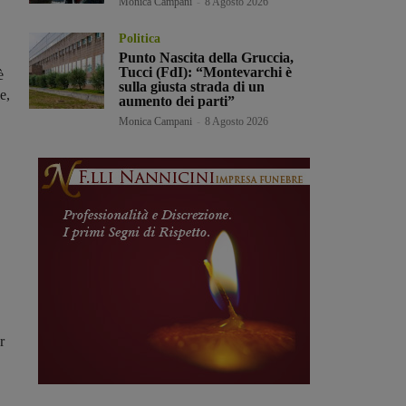
Monica Campani
-
8 Agosto 2026
Politica
Punto Nascita della Gruccia,
Tucci (FdI): “Montevarchi è
è
sulla giusta strada di un
e,
aumento dei parti”
Monica Campani
-
8 Agosto 2026
r