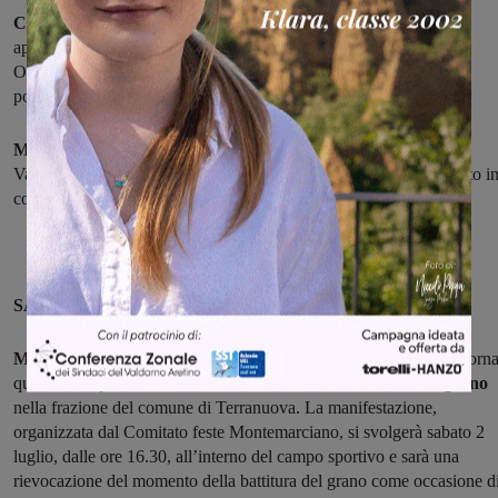
Castelfranco
– alle ore 21:15 in Piazza V. Emanuele primo
appuntamento di
Librinborgo
.
Ospite Pier Paolo Giusti che presenterà il suo libro “Una cosa per
pochi”. Modererà il dibattito Paolo Zanibelli.
Montevarchi
– Apericena con delitto per aprire il programma del
Varchi Comics: alle ore 19:30 presso le Stanze Ulivieri organizzato i
collaborazione con From Beyond Larp.
SABATO 2 LUGLIO
Montemarciano
– Dopo l’interruzione a causa della pandemia, torn
quest’anno, per l’ottava edizione, la
festa della battitura del grano
nella frazione del comune di Terranuova. La manifestazione,
organizzata dal Comitato feste Montemarciano, si svolgerà sabato 2
luglio, dalle ore 16.30, all’interno del campo sportivo e sarà una
rievocazione del momento della battitura del grano come occasione d