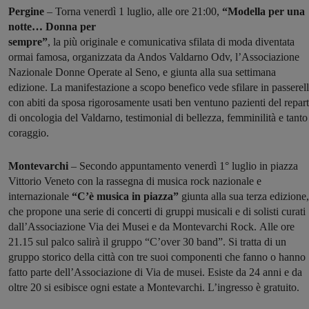
Pergine
– Torna venerdì 1 luglio, alle ore 21:00,
“Modella per una
notte… Donna per
sempre”
, la più originale e comunicativa sfilata di moda diventata
ormai famosa, organizzata da Andos Valdarno Odv, l’Associazione
Nazionale Donne Operate al Seno, e giunta alla sua settimana
edizione. La manifestazione a scopo benefico vede sfilare in passerel
con abiti da sposa rigorosamente usati ben ventuno pazienti del repar
di oncologia del Valdarno, testimonial di bellezza, femminilità e tanto
coraggio.
Montevarchi
– Secondo appuntamento venerdì 1° luglio in piazza
Vittorio Veneto con la rassegna di musica rock nazionale e
internazionale
“C’è musica in piazza”
giunta alla sua terza edizione,
che propone una serie di concerti di gruppi musicali e di solisti curati
dall’Associazione Via dei Musei e da Montevarchi Rock. Alle ore
21.15 sul palco salirà il gruppo “C’over 30 band”. Si tratta di un
gruppo storico della città con tre suoi componenti che fanno o hanno
fatto parte dell’Associazione di Via de musei. Esiste da 24 anni e da
oltre 20 si esibisce ogni estate a Montevarchi. L’ingresso è gratuito.