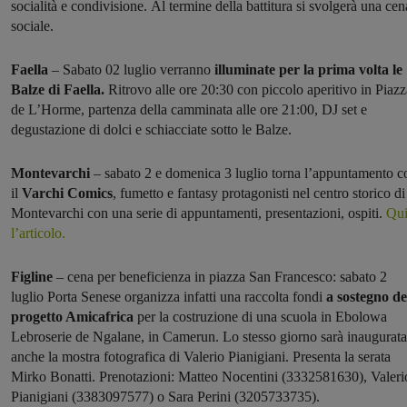
socialità e condivisione. Al termine della battitura si svolgerà una cen
sociale.
Faella
– Sabato 02 luglio verranno
illuminate per la prima volta le
Balze di Faella.
Ritrovo alle ore 20:30 con piccolo aperitivo in Piazz
de L’Horme, partenza della camminata alle ore 21:00, DJ set e
degustazione di dolci e schiacciate sotto le Balze.
Montevarchi
– sabato 2 e domenica 3 luglio torna l’appuntamento c
il
Varchi Comics
, fumetto e fantasy protagonisti nel centro storico di
Montevarchi con una serie di appuntamenti, presentazioni, ospiti.
Qu
l’articolo.
Figline
– cena per beneficienza in piazza San Francesco: sabato 2
luglio Porta Senese organizza infatti una raccolta fondi
a sostegno de
progetto Amicafrica
per la costruzione di una scuola in Ebolowa
Lebroserie de Ngalane, in Camerun. Lo stesso giorno sarà inaugurata
anche la mostra fotografica di Valerio Pianigiani. Presenta la serata
Mirko Bonatti. Prenotazioni: Matteo Nocentini (3332581630), Valeri
Pianigiani (3383097577) o Sara Perini (3205733735).