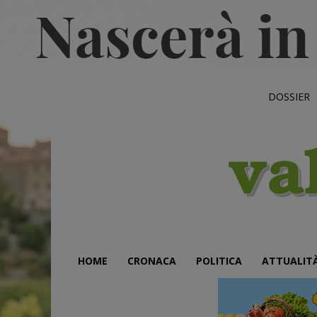
DOSSIER
HOME
CRONACA
POLITICA
ATTUALIT