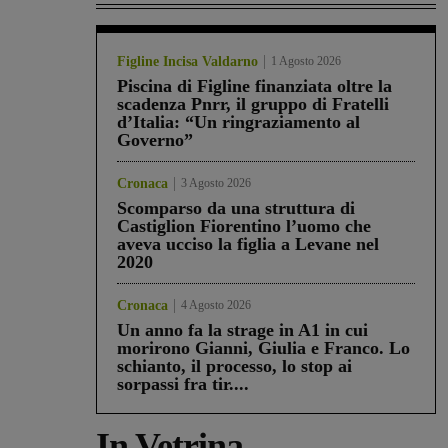
Figline Incisa Valdarno
1 Agosto 2026
Piscina di Figline finanziata oltre la
scadenza Pnrr, il gruppo di Fratelli
d’Italia: “Un ringraziamento al
Governo”
Cronaca
3 Agosto 2026
Scomparso da una struttura di
Castiglion Fiorentino l’uomo che
aveva ucciso la figlia a Levane nel
2020
Cronaca
4 Agosto 2026
Un anno fa la strage in A1 in cui
morirono Gianni, Giulia e Franco. Lo
schianto, il processo, lo stop ai
sorpassi fra tir....
In Vetrina