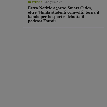
In vetrina
3 Agosto 2026
Estra Notizie agosto: Smart Cities,
oltre 44mila studenti coinvolti, torna il
bando per lo sport e debutta il
podcast Estrair