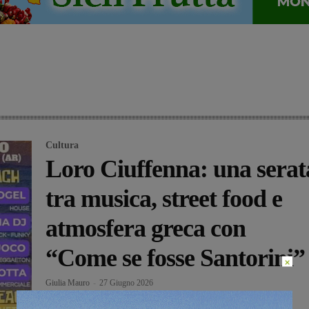
Cultura
Loro Ciuffenna: una serat
tra musica, street food e
atmosfera greca con
“Come se fosse Santorini”
×
Giulia Mauro
-
27 Giugno 2026
Loro Ciuffenna si prepara a ospitare “Come se fosse Santorini”, un