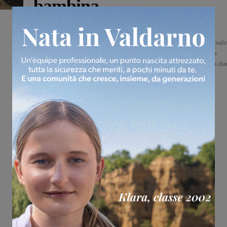
bambina
Monica Campani
-
18 Giugno 2026
Un video della testata giornalistica greca Mykonos Line Tv ( dal quale
tratta la foto) dimostra in tutta la sua tragicità il gravissimo impatto
avvenuto tra l'auto sulla quale viaggiava Sara Ceccantini insieme a du
amiche e l'autista...