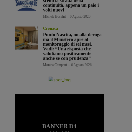
scelto la strada della
continuità, appena un paio i
volti nuovi
Michele Bossini
-
6 Agosto 2026
Cronaca
Punto Nascita, no alla deroga
ma il Ministero apre al
monitoraggio di sei mesi.
Vadi: “Una risposta che
valutiamo positivamente
anche se con prudenza”
Monica Campani
-
6 Agosto 2026