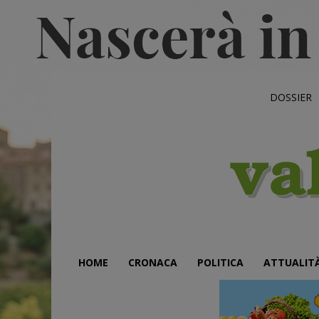
DOSSIER
HOME
CRONACA
POLITICA
ATTUALIT