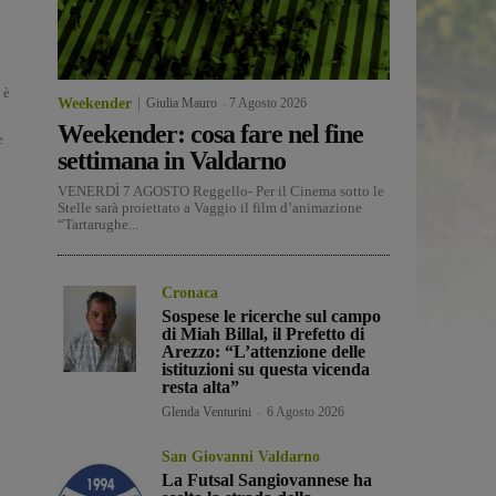
 è
Weekender
Giulia Mauro
-
7 Agosto 2026
Weekender: cosa fare nel fine
e
settimana in Valdarno
VENERDÌ 7 AGOSTO Reggello- Per il Cinema sotto le
Stelle sarà proiettato a Vaggio il film d’animazione
“Tartarughe...
Cronaca
Sospese le ricerche sul campo
di Miah Billal, il Prefetto di
Arezzo: “L’attenzione delle
istituzioni su questa vicenda
resta alta”
Glenda Venturini
-
6 Agosto 2026
San Giovanni Valdarno
La Futsal Sangiovannese ha