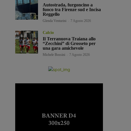
Autostrada, furgoncino a
fuoco tra Firenze sud e Incisa
Reggello
Glenda Venturini
-
7 Agosto 2026
Calcio
Il Terranuova Traiana allo
“Zecchini” di Grosseto per
una gara amichevole
Michele Bossini
-
7 Agosto 2026