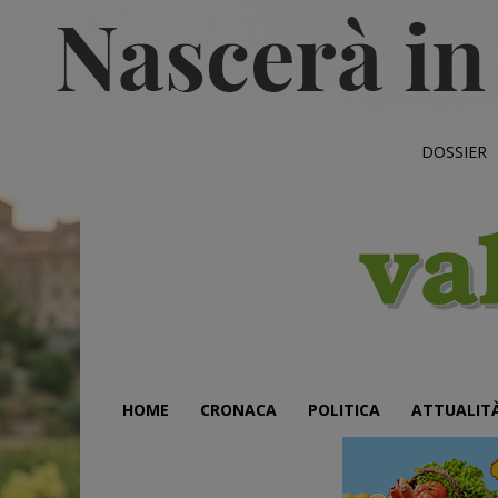
DOSSIER
HOME
CRONACA
POLITICA
ATTUALIT