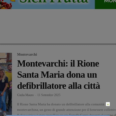
Montevarchi
Montevarchi: il Rione
Santa Maria dona un
defibrillatore alla città
Giulia Mauro
-
11 Settembre 2025
×
Il Rione Santa Maria ha donato un defibrillatore alla comunità
montevarchina, un gesto di grande attenzione per il benessere collettiv
Il dispositivo è stato installato in via Fratelli Cervi, davanti al campo d