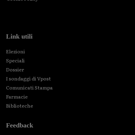
Html code here! Replace this with any non empty raw html
code and that's it.
Link utili
Elezioni
Speciali
Dossier
I sondaggi di Vpost
Comunicati Stampa
Farmacie
Biblioteche
Feedback