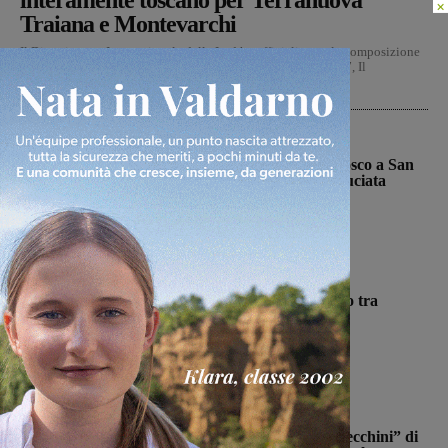
interamente toscano per Terranuova
×
Traiana e Montevarchi
Il Dipartimento Interregionale delle Lnd ha ufficializzato la composizione
dei dieci gironi del campionato nazionale Juniore 2026-2027, Il
campionato prenderà...
Cronaca
Bucine, incendio di oliveta e bosco a San
Pancrazio. Tre ettari l’area bruciata
Monica Campani
-
7 Agosto 2026
Cronaca
Autostrada, furgoncino a fuoco tra
Firenze sud e Incisa Reggello
Glenda Venturini
-
7 Agosto 2026
Calcio
Il Terranuova Traiana allo “Zecchini” di