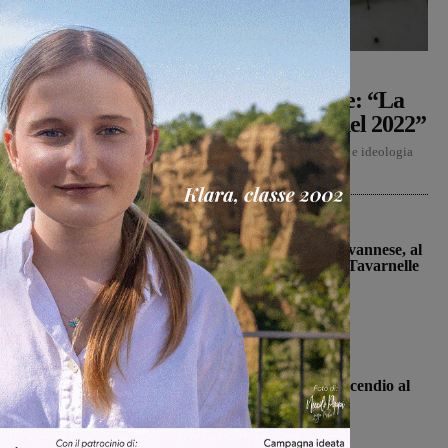
Politica
Monica Campani
-
8 Agosto 2026
Reggello, i consiglieri di opposizione: “La
TARI 2026 resta più alta di quella del 2022”
"La bolletta 2026 resta più alta di quella del 2022. Disservizi e ideologia
costano cari ai cittadini", a parlare...
San Giovanni Valdarno
Prima stagionale per la Sangiovannese, al
“Fedini” arriva il San Donato Tavarnelle
Michele Bossini
-
8 Agosto 2026
Cronaca
Loro Ciuffenna, squadre antincendio al
lavoro per un rogo nei boschi
Monica Campani
-
8 Agosto 2026