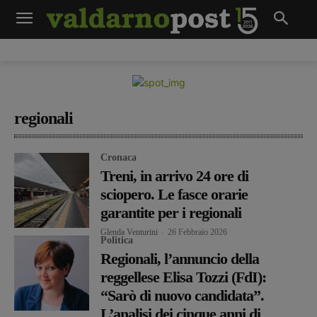
regionali
Cronaca
Treni, in arrivo 24 ore di
sciopero. Le fasce orarie
garantite per i regionali
Glenda Venturini
-
26 Febbraio 2026
Politica
Regionali, l’annuncio della
reggellese Elisa Tozzi (FdI):
“Sarò di nuovo candidata”.
L’analisi dei cinque anni di