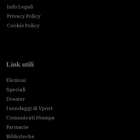
Info Legali
Privacy Policy
Cookie Policy
Html code here! Replace this with any non empty raw html
code and that's it.
Link utili
Elezioni
Speciali
Dossier
I sondaggi di Vpost
Comunicati Stampa
Farmacie
Biblioteche