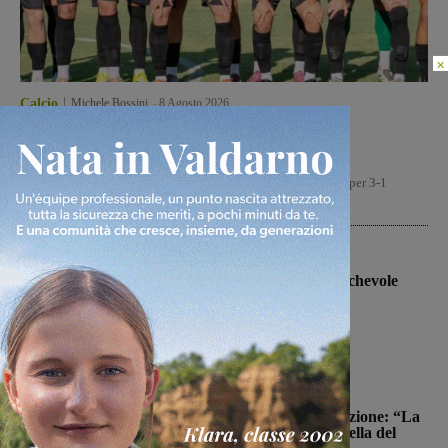
×
Calcio
Michele Bossini
-
8 Agosto 2026
Il Terrranuova Traiana battuto 3-1
nell’amichevole di Grosseto
Il Terranuova Traiana, pur non demeritando, è stata sconfitto per 3-1
nell'amichevole in casa del Grosseto, squadra di serie...
Calcio
Il Montevarchi affronta in amichevole
l’Ancona
Michele Bossini
-
8 Agosto 2026
Politica
Reggello, i consiglieri di opposizione: “La
TARI 2026 resta più alta di quella del