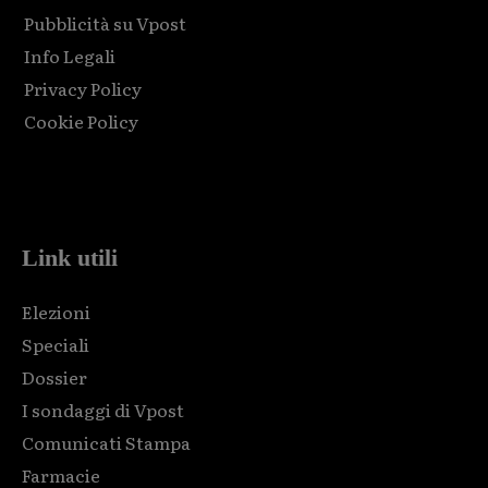
Pubblicità su Vpost
Info Legali
Privacy Policy
Cookie Policy
Html code here! Replace this with any non empty raw html
code and that's it.
Link utili
Elezioni
Speciali
Dossier
I sondaggi di Vpost
Comunicati Stampa
Farmacie