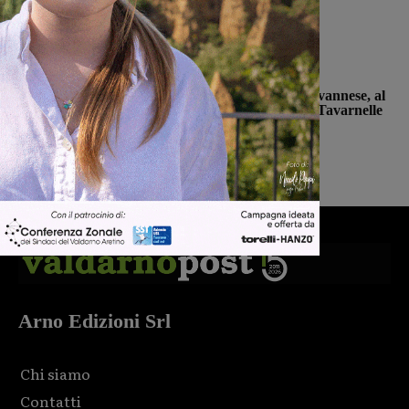
2022”
Monica Campani
-
8 Agosto 2026
San Giovanni Valdarno
Prima stagionale per la Sangiovannese, al
“Fedini” arriva il San Donato Tavarnelle
Michele Bossini
-
8 Agosto 2026
Arno Edizioni Srl
Chi siamo
Contatti