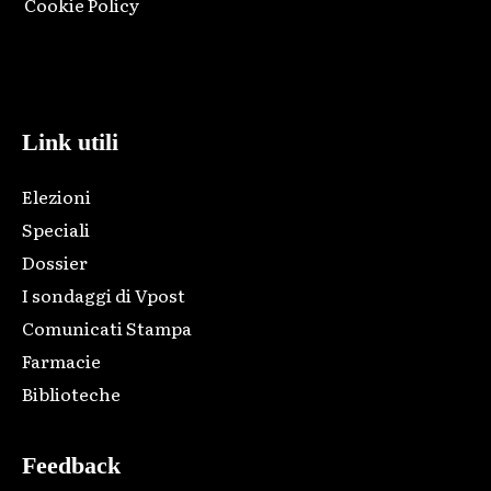
Cookie Policy
Html code here! Replace this with any non empty raw html
code and that's it.
Link utili
Elezioni
Speciali
Dossier
I sondaggi di Vpost
Comunicati Stampa
Farmacie
Biblioteche
Feedback