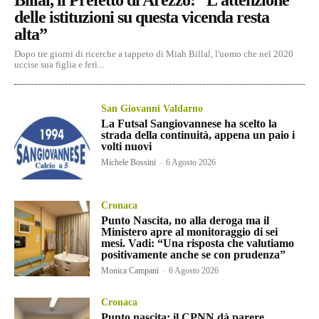
Billal, il Prefetto di Arezzo: “L’attenzione
delle istituzioni su questa vicenda resta
alta”
Dopo tre giorni di ricerche a tappeto di Miah Billal, l'uomo che nel 2020
uccise sua figlia e ferì...
San Giovanni Valdarno
La Futsal Sangiovannese ha scelto la
strada della continuità, appena un paio i
volti nuovi
Michele Bossini
-
6 Agosto 2026
Cronaca
Punto Nascita, no alla deroga ma il
Ministero apre al monitoraggio di sei
mesi. Vadi: “Una risposta che valutiamo
positivamente anche se con prudenza”
Monica Campani
-
6 Agosto 2026
Cronaca
Punto nascita: il CPNN dà parere