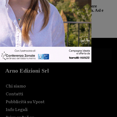
Cronaca
Punto nascita: il CPNN dà parere
negativo alla richiesta di deroga. Asl e
Regione esprimono disappunto
Monica Campani
-
6 Agosto 2026
Arno Edizioni Srl
Chi siamo
Contatti
Pubblicità su Vpost
Info Legali
Privacy Policy