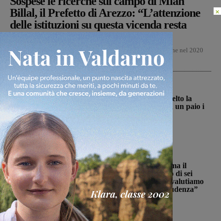
Sospese le ricerche sul campo di Miah
Billal, il Prefetto di Arezzo: “L’attenzione
×
delle istituzioni su questa vicenda resta
alta”
Dopo tre giorni di ricerche a tappeto di Miah Billal, l'uomo che nel 2020
uccise sua figlia e ferì...
San Giovanni Valdarno
La Futsal Sangiovannese ha scelto la
strada della continuità, appena un paio i
volti nuovi
Michele Bossini
-
6 Agosto 2026
Cronaca
Punto Nascita, no alla deroga ma il
Ministero apre al monitoraggio di sei
mesi. Vadi: “Una risposta che valutiamo
positivamente anche se con prudenza”
Monica Campani
-
6 Agosto 2026