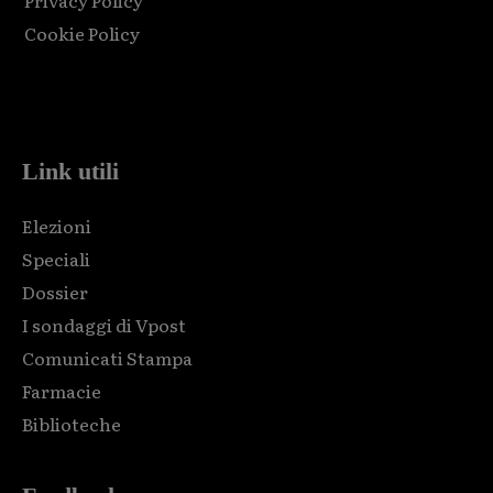
Cookie Policy
Html code here! Replace this with any non empty raw html
code and that's it.
Link utili
Elezioni
Speciali
Dossier
I sondaggi di Vpost
Comunicati Stampa
Farmacie
Biblioteche