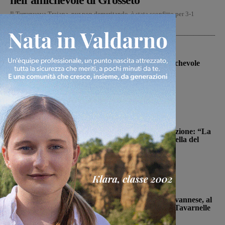
nell’amichevole di Grosseto
Il Terranuova Traiana, pur non demeritando, è stata sconfitto per 3-1
nell'amichevole in casa del Grosseto, squadra di serie...
Calcio
Il Montevarchi affronta in amichevole
l’Ancona
Michele Bossini
-
8 Agosto 2026
Politica
Reggello, i consiglieri di opposizione: “La
TARI 2026 resta più alta di quella del
2022”
Monica Campani
-
8 Agosto 2026
San Giovanni Valdarno
Prima stagionale per la Sangiovannese, al
“Fedini” arriva il San Donato Tavarnelle
Michele Bossini
-
8 Agosto 2026