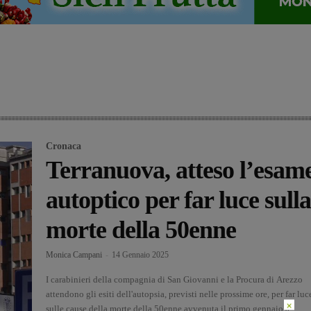
Cronaca
Terranuova, atteso l’esam
autoptico per far luce sulla
morte della 50enne
Monica Campani
-
14 Gennaio 2025
I carabinieri della compagnia di San Giovanni e la Procura di Arezzo
attendono gli esiti dell'autopsia, previsti nelle prossime ore, per far luc
×
sulle cause della morte della 50enne avvenuta il primo gennaio a