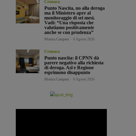
Cronaca
Punto Nascita, no alla deroga
ma il Ministero apre al
monitoraggio di sei mesi.
Vadi: “Una risposta che
valutiamo positivamente
anche se con prudenza”
Monica Campani
-
6 Agosto 2026
Cronaca
Punto nascita: il CPNN dà
parere negativo alla richiesta
di deroga. Asl e Regione
esprimono disappunto
Monica Campani
-
6 Agosto 2026