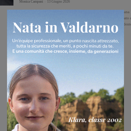
Monica Campani
-
13 Giugno 2026
Valdarno Winter Game 2026, il memorial, sostenuto dalla Asl Toscana
sud est e patrocinato dal Comune di Terranuova Bracciolini, dedicato 
due operatori della Misericordia di Terranuova scomparsi nell'incident
del 4 agosto 2025 in A1, Giulia Santoni e Gianni...