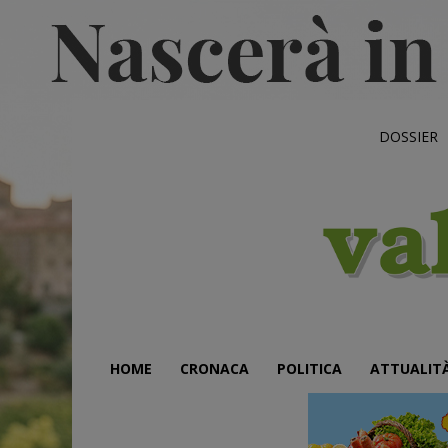
DOSSIER
HOME
CRONACA
POLITICA
ATTUALIT