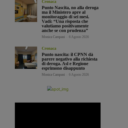
Cronaca
Punto Nascita, no alla deroga
ma il Ministero apre al
monitoraggio di sei mesi.
Vadi: “Una risposta che
valutiamo positivamente
anche se con prudenza”
Monica Campani
-
6 Agosto 2026
Cronaca
Punto nascita: il CPNN dà
parere negativo alla richiesta
di deroga. Asl e Regione
esprimono disappunto
Monica Campani
-
6 Agosto 2026