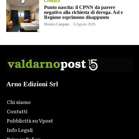
Cronaca
Punto nascita: il CPNN dà parere
negativo alla richiesta di deroga. Asl e
Regione esprimono disappunto
Monica Campani
-
6 Agosto 2026
Arno Edizioni Srl
Chi siamo
Contatti
Pubblicità su Vpost
Info Legali
Privacy Policy