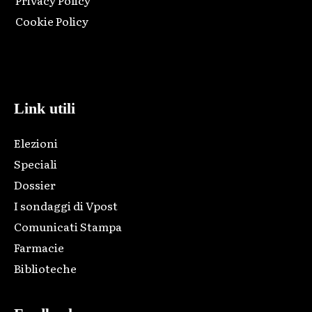
Cookie Policy
Html code here! Replace this with any non empty raw html
code and that's it.
Link utili
Elezioni
Speciali
Dossier
I sondaggi di Vpost
Comunicati Stampa
Farmacie
Biblioteche