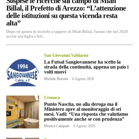
Sospese le ricerche sul campo di Miah
Billal, il Prefetto di Arezzo: “L’attenzione
delle istituzioni su questa vicenda resta
alta”
Dopo tre giorni di ricerche a tappeto di Miah Billal, l'uomo che nel 2020
uccise sua figlia e ferì...
San Giovanni Valdarno
La Futsal Sangiovannese ha scelto la
strada della continuità, appena un paio i
volti nuovi
Michele Bossini
-
6 Agosto 2026
Cronaca
Punto Nascita, no alla deroga ma il
Ministero apre al monitoraggio di sei
mesi. Vadi: “Una risposta che valutiamo
positivamente anche se con prudenza”
Monica Campani
-
6 Agosto 2026