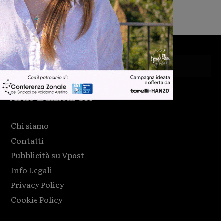
Michele Bossini
-
7 Agosto 2026
Arno Edizioni Srl
Chi siamo
Contatti
Pubblicità su Vpost
Info Legali
Privacy Policy
Cookie Policy
Html code here! Replace this with any non empty raw html