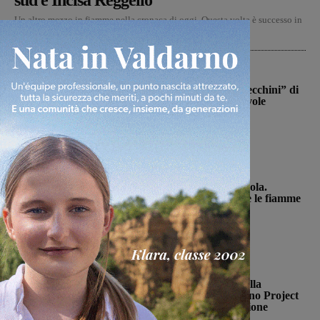
sud e Incisa Reggello
Un altro mezzo in fiamme nella cronaca di oggi. Questa volta è successo in
Autostrada A1, nel tratto fra...
Calcio
Il Terranuova Traiana allo “Zecchini” di
Grosseto per una gara amichevole
Michele Bossini
-
7 Agosto 2026
Cronaca
Incendio nel bosco della Trappola.
Soccorsi sul posto per spegnere le fiamme
Monica Campani
-
7 Agosto 2026
Pallavolo
Il progetto di valorizzazione della
pallavolo femminile del Valdarno Project
pronto per la sua seconda stagione