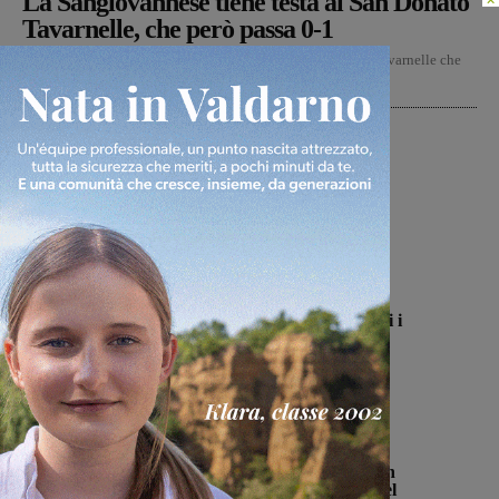
La Sangiovannese tiene testa al San Donato
Tavarnelle, che però passa 0-1
La Sangiovannese, nella gara casalinga con il San Donato Tavarnelle che
ha sancito il debutto degli azzurro in questo...
Primo piano
Ufficiale lo staff del Figline per
l’Eccellenza 2026-2027
Michele Bossini
-
9 Agosto 2026
Calcio
Campionato di serie D, domani i
calendari
Michele Bossini
-
9 Agosto 2026
Cultura
Dal treno all’ospedale, la vita in
“Frammenti”: il primo libro del