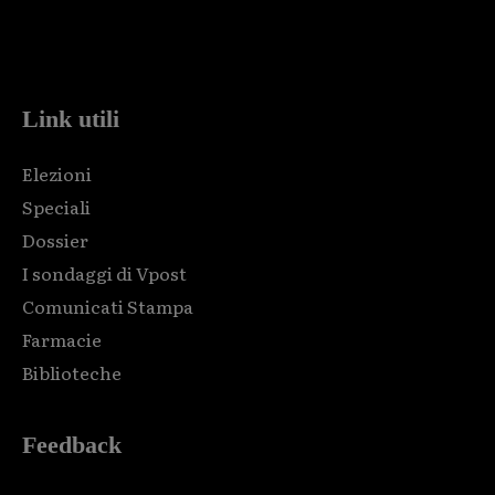
Html code here! Replace this with any non empty raw html
code and that's it.
Link utili
Elezioni
Speciali
Dossier
I sondaggi di Vpost
Comunicati Stampa
Farmacie
Biblioteche
Feedback