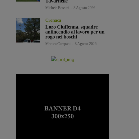
Tavarnelle
Michele Bossini
-
8 Agosto 2026
Cronaca
Loro Ciuffenna, squadre
antincendio al lavoro per un
rogo nei boschi
Monica Campani
-
8 Agosto 2026