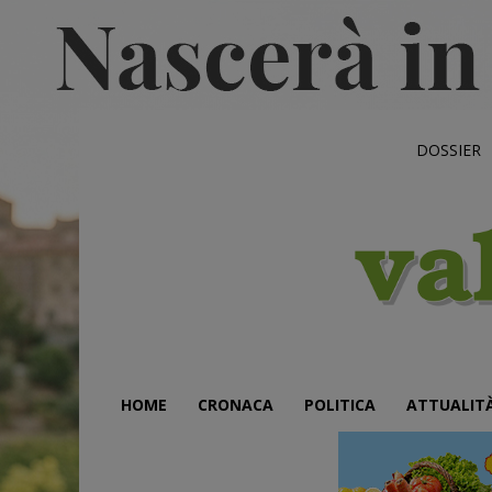
DOSSIER
HOME
CRONACA
POLITICA
ATTUALIT