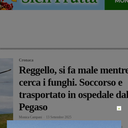
Cronaca
Reggello, si fa male mentr
cerca i funghi. Soccorso e
trasportato in ospedale da
Pegaso
×
Monica Campani
-
13 Settembre 2025
Si trovava a cercare funghi nei boschi in zona Pian della Farnia, nel