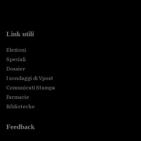
Html code here! Replace this with any non empty raw html
code and that's it.
Link utili
Elezioni
Speciali
Dossier
I sondaggi di Vpost
Comunicati Stampa
Farmacie
Biblioteche
Feedback