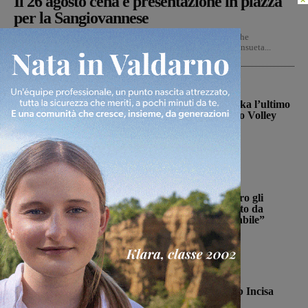
Il 26 agosto cena e presentazione in piazza
per la Sangiovannese
Mercoledì 26 agosto alle ore 20 si terrà la tradizionale cena che
accompagnerà la presentazione della Sangiovannese nella consueta...
Figline Incisa Valdarno
La schiacciatrice Kalina Pylinska l’ultimo
tassello della Passione Valdarno Volley
Michele Bossini
-
5 Agosto 2026
Cronaca
Ennesimo atto di violenza contro gli
animali: a Montalto gatto colpito da
pallini. Enpa: “Atto ingiustificabile”
Monica Campani
-
5 Agosto 2026
Calcio
Con Stefano Sottili l’Ideal Club Incisa
chiude la campagna acquisti