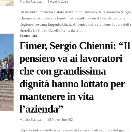
Monica Campani
-
1 Agosto 2025
Un incontro proficuo è stato definito dal sindaco di Terranuova Sergio
Chienni quello che si è tenuto nella mattina con il Presidente della
Regione Toscana Eugenio Giani. Al centro della riunione l'opera della
Bretella Le Coste-Casello ferma da tempo...
Economia
Fimer, Sergio Chienni: “Il
pensiero va ai lavoratori
che con grandissima
dignità hanno lottato per
mantenere in vita
l’azienda”
Monica Campani
-
28 Novembre 2024
Dopo la notizia dell'assegnazione di Fimer spa alla società del gruppo