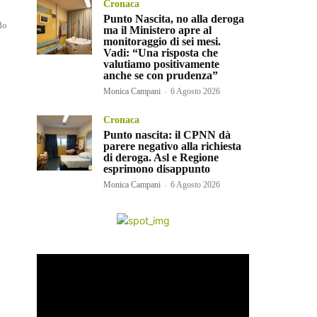
Cronaca
Punto Nascita, no alla deroga
do
ma il Ministero apre al
monitoraggio di sei mesi.
Vadi: “Una risposta che
valutiamo positivamente
anche se con prudenza”
Monica Campani
-
6 Agosto 2026
Cronaca
Punto nascita: il CPNN dà
parere negativo alla richiesta
di deroga. Asl e Regione
esprimono disappunto
Monica Campani
-
6 Agosto 2026