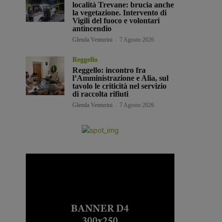
località Trevane: brucia anche
la vegetazione. Intervento di
Vigili del fuoco e volontari
antincendio
Glenda Venturini
-
7 Agosto 2026
Reggello
Reggello: incontro fra
l’Amministrazione e Alia, sul
tavolo le criticità nel servizio
di raccolta rifiuti
Glenda Venturini
-
7 Agosto 2026