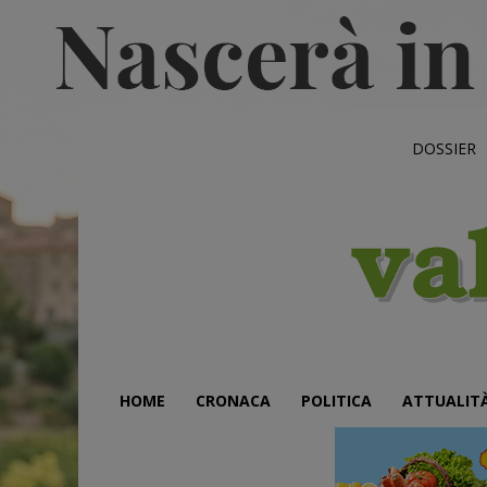
DOSSIER
HOME
CRONACA
POLITICA
ATTUALIT