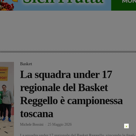
Basket
La squadra under 17
regionale del Basket
Reggello è campionessa
toscana
Michele Bossini
-
25 Maggio 2026
×
La squadra under 17 regionale del Basket Reggello, vincendo le final-