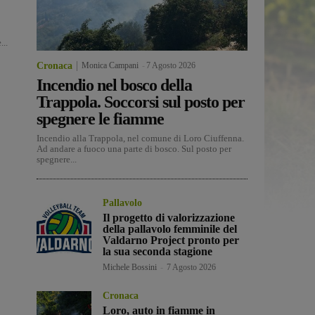
..
Cronaca
Monica Campani
-
7 Agosto 2026
Incendio nel bosco della
Trappola. Soccorsi sul posto per
spegnere le fiamme
Incendio alla Trappola, nel comune di Loro Ciuffenna.
Ad andare a fuoco una parte di bosco. Sul posto per
spegnere...
Pallavolo
Il progetto di valorizzazione
della pallavolo femminile del
Valdarno Project pronto per
la sua seconda stagione
Michele Bossini
-
7 Agosto 2026
Cronaca
Loro, auto in fiamme in