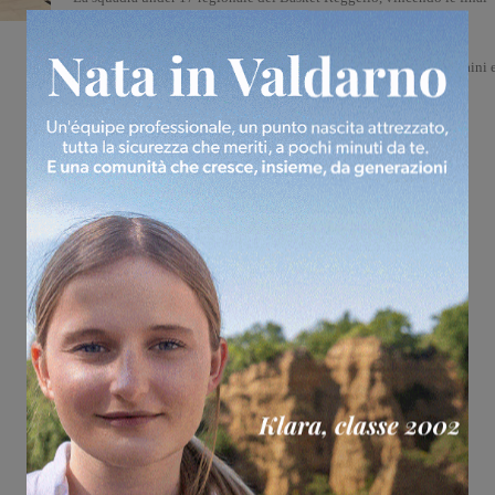
four di Pomarance, si è laureata campionessa toscana. Per questo
risultato, massima la soddisfazione dei coach Francesco Del Vita e
Giorgio Corsi, assieme al dirigente accompagnatore Alessandro Caini e.