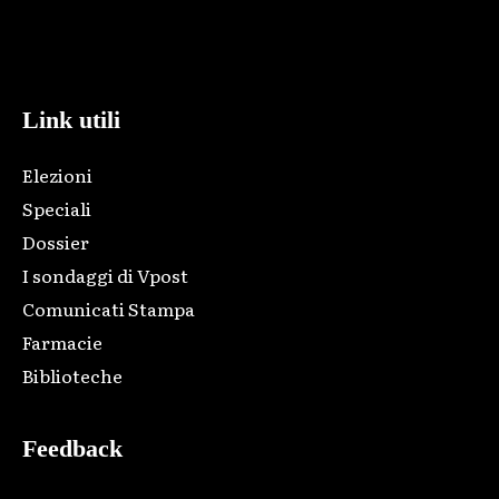
Html code here! Replace this with any non empty raw html
code and that's it.
Link utili
Elezioni
Speciali
Dossier
I sondaggi di Vpost
Comunicati Stampa
Farmacie
Biblioteche
Feedback