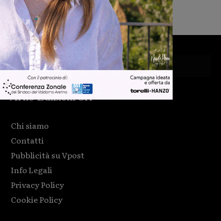
Monica Campani
-
8 Agosto 2026
Arno Edizioni Srl
Chi siamo
Contatti
Pubblicità su Vpost
Info Legali
Privacy Policy
Cookie Policy
Html code here! Replace this with any non empty raw html