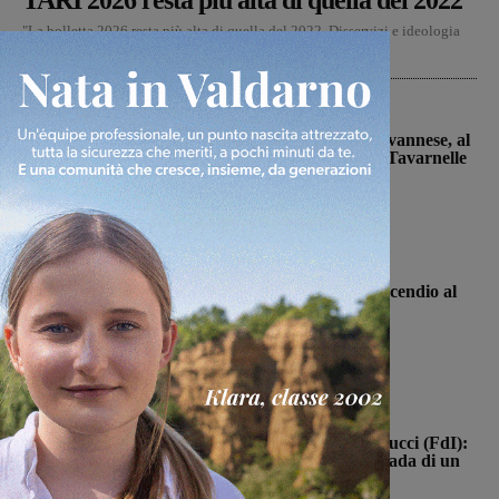
TARI 2026 resta più alta di quella del 2022”
"La bolletta 2026 resta più alta di quella del 2022. Disservizi e ideologia
costano cari ai cittadini", a parlare...
Calcio
Prima stagionale per la Sangiovannese, al
“Fedini” arriva il San Donato Tavarnelle
Michele Bossini
-
8 Agosto 2026
Cronaca
Loro Ciuffenna, squadre antincendio al
lavoro per un rogo nei boschi
Monica Campani
-
8 Agosto 2026
Politica
Punto Nascita della Gruccia, Tucci (FdI):
“Montevarchi è sulla giusta strada di un
aumento dei parti”